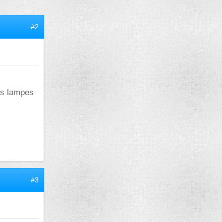
#2
les lampes
#3