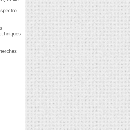
 spectro
es
techniques
cherches