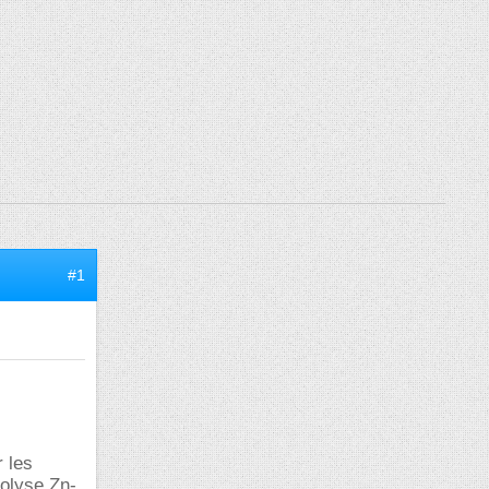
#1
r les
rolyse Zn-