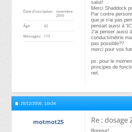
salut!
Merci Shaddock po
Date d'inscription
novembre
Par contre personn
2005
que je n'ai pas pens
pensait aussi à '
ge
42
J'ai penser aussi
Messages
115
conductimétrie mai
pas possible??
merci pour vos fut
ps: pour le moment
principes de fonct
net.
26/12/2006,
16h34
Re : dosage 
motmot25
Bonjour!