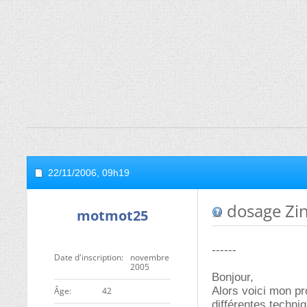
22/11/2006,
09h19
dosage Zin
motmot25
------
Date d'inscription
novembre
2005
Bonjour,
Alors voici mon pr
ge
42
différentes techni