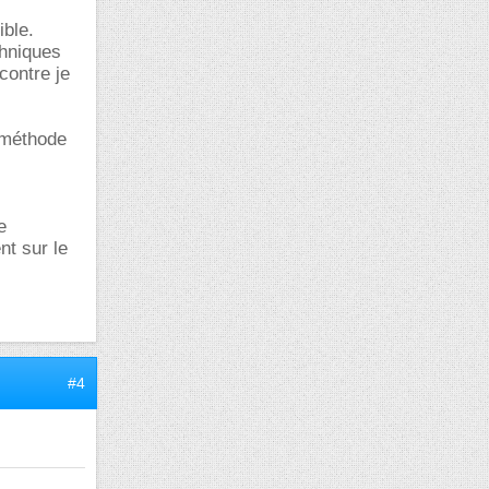
ible.
chniques
 contre je
c méthode
e
nt sur le
#4