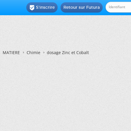
S'inscrire
Retour sur Futura

MATIERE
Chimie
dosage Zinc et Cobalt