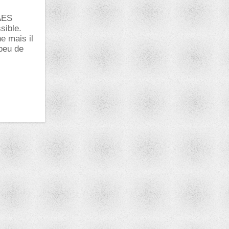
-AES
sible.
e mais il
 peu de