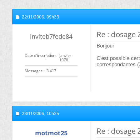
22/11/2006,
09h33
Re : dosage 
inviteb7fede84
Bonjour
Date d'inscription
janvier
C'est possible cer
1970
correspondantes (Z
Messages
3 417
23/11/2006,
10h25
Re : dosage 
motmot25