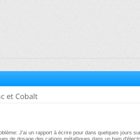
c et Cobalt
oblème: J'ai un rapport à écrire pour dans quelques jours su
ques de dosage des cations métalliques dans un bain d'élect