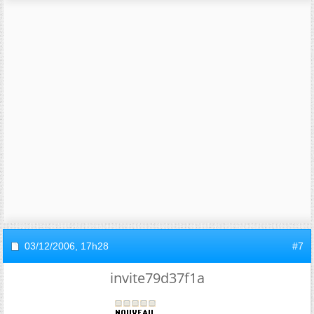
03/12/2006,
17h28
#7
invite79d37f1a