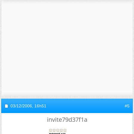
03/12/2006,
16h51
#5
invite79d37f1a