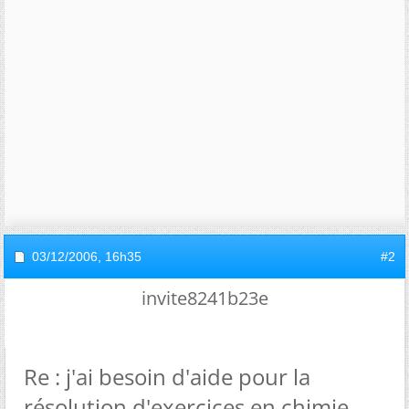
03/12/2006,
16h35
#2
invite8241b23e
Re : j'ai besoin d'aide pour la
résolution d'exercices en chimie