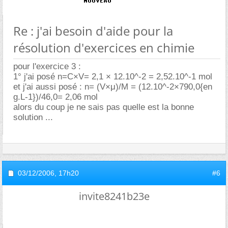
Re : j'ai besoin d'aide pour la
résolution d'exercices en chimie
pour l'exercice 3 :
1° j'ai posé n=C×V= 2,1 × 12.10^-2 = 2,52.10^-1 mol
et j'ai aussi posé : n= (V×μ)/M = (12.10^-2×790,0{en
g.L-1})/46,0= 2,06 mol
alors du coup je ne sais pas quelle est la bonne
solution ...
03/12/2006,
17h20
#6
invite8241b23e