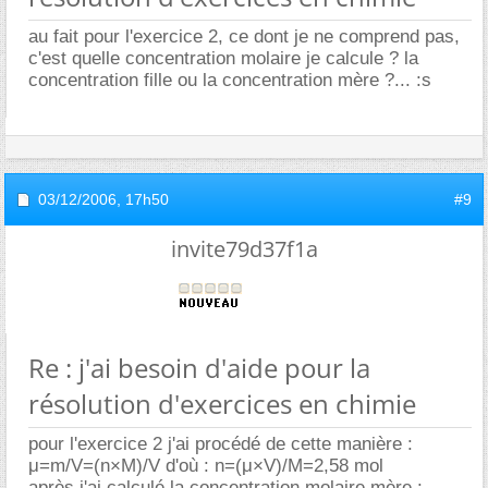
au fait pour l'exercice 2, ce dont je ne comprend pas,
c'est quelle concentration molaire je calcule ? la
concentration fille ou la concentration mère ?... :s
03/12/2006,
17h50
#9
invite79d37f1a
Re : j'ai besoin d'aide pour la
résolution d'exercices en chimie
pour l'exercice 2 j'ai procédé de cette manière :
μ=m/V=(n×M)/V d'où : n=(μ×V)/M=2,58 mol
après j'ai calculé la concentration molaire mère :