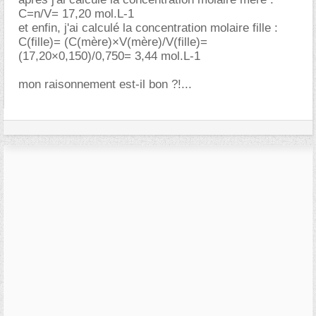
C=n/V= 17,20 mol.L-1
et enfin, j'ai calculé la concentration molaire fille :
C(fille)= (C(mère)×V(mère)/V(fille)=
(17,20×0,150)/0,750= 3,44 mol.L-1
mon raisonnement est-il bon ?!...