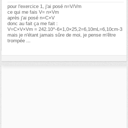
pour l'exercice 1, j'ai posé n=V/Vm
ce qui me fais V= n×Vm
après j'ai posé n=C×V
donc au fait ça me fait :
V=C×V×Vm = 242.10^-6×1,0×25,2=6,10mL=6,10cm-3
mais je n'étant jamais sûre de moi, je pense m'être
trompée ...