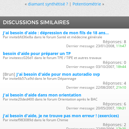
«
diamant synthétisé ?
|
Potentiométrie
»
DISCUSSIONS SIMILAIRES
J'ai besoin d'aide : dépression de mon fils de 18 ans...
Par invitebfd36e8a dans le forum Santé et médecine générale
Réponses:
8
Dernier message:
23/01/2008,
11h47
besoin d'aide pour préparer un TP
Par inviteecc026d1 dans le forum TPE / TIPE et autres travaux
Réponses:
0
Dernier message:
03/10/2007,
18h44
[Brun]
J'ai besoin d'aide pour mon autoradio svp
Par invite6b57ca9d dans le forum Dépannage
Réponses:
4
Dernier message:
22/08/2007,
21h10
J'ai besoin d'aide dans mon orientation
Par invite20ded400 dans le forum Orientation après le BAC
Réponses:
6
Dernier message:
20/05/2007,
19h31
j'ai besoin d'aide, je ne trouve pas mon erreur ! (exercices)
Par invitef983089d dans le forum Chimie
Réponses:
2
Dernier message:
22/09/2006,
17h35