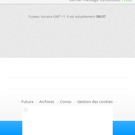
Fuseau horaire GMT +1. Il est actuellement
08h37
.
-
Futura
-
Archives
-
Conso
-
Gestion des cookies
-
Politique de confidentialité
-
Haut de page