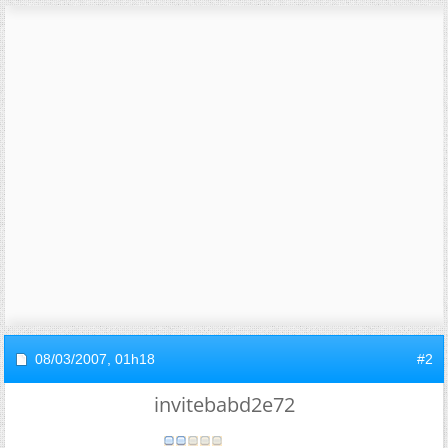
08/03/2007,
01h18
#2
invitebabd2e72