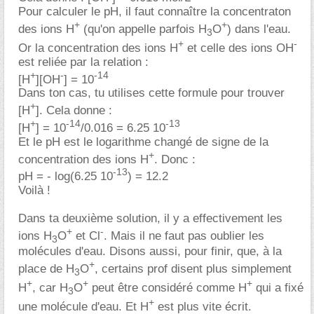
Pour calculer le pH, il faut connaître la concentraton
+
+
des ions H
(qu'on appelle parfois H
O
) dans l'eau.
3
+
-
Or la concentration des ions H
et celle des ions OH
est reliée par la relation :
+
-
-14
[H
][OH
] = 10
Dans ton cas, tu utilises cette formule pour trouver
+
[H
]. Cela donne :
+
-14
-13
[H
] = 10
/0.016 = 6.25 10
Et le pH est le logarithme changé de signe de la
+
concentration des ions H
. Donc :
-13
pH = - log(6.25 10
) = 12.2
Voilà !
Dans ta deuxième solution, il y a effectivement les
+
-
ions H
O
et Cl
. Mais il ne faut pas oublier les
3
molécules d'eau. Disons aussi, pour finir, que, à la
+
place de H
O
, certains prof disent plus simplement
3
+
+
+
H
, car H
O
peut être considéré comme H
qui a fixé
3
+
une molécule d'eau. Et H
est plus vite écrit.