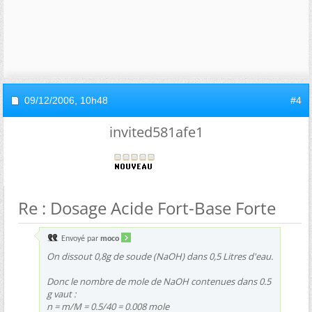
09/12/2006,
10h48
#4
invited581afe1
Re : Dosage Acide Fort-Base Forte
Envoyé par
moco
On dissout 0,8g de soude (NaOH) dans 0,5 Litres d'eau.
Donc le nombre de mole de NaOH contenues dans 0.5
g vaut :
n = m/M = 0.5/40 = 0.008 mole