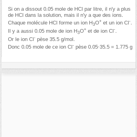
Si on a dissout 0.05 mole de HCl par litre, il n'y a plus
de HCl dans la solution, mais il n'y a que des ions.
+
-
Chaque molécule HCl forme un ion H
O
et un ion Cl
.
3
+
-
Il y a aussi 0.05 mole de ion H
O
et de ion Cl
.
3
-
Or le ion Cl
pèse 35.5 g/mol.
-
Donc 0.05 mole de ce ion Cl
pèse 0.05·35.5 = 1.775 g