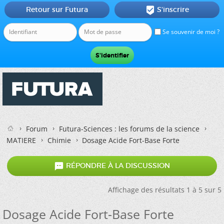
Retour sur Futura
S'inscrire

Se souvenir de moi ?
Forum
Futura-Sciences : les forums de la science
MATIERE
Chimie
Dosage Acide Fort-Base Forte

RÉPONDRE À LA DISCUSSION
Affichage des résultats 1 à 5 sur 5
Dosage Acide Fort-Base Forte