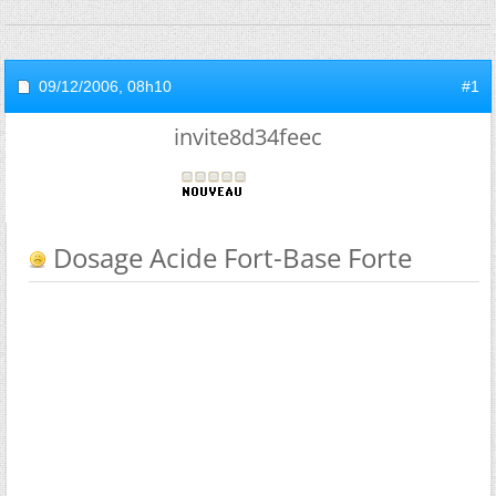
09/12/2006,
08h10
#1
invite8d34feec
Dosage Acide Fort-Base Forte