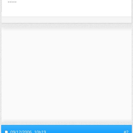
-----
09/12/2006,
10h19
#2