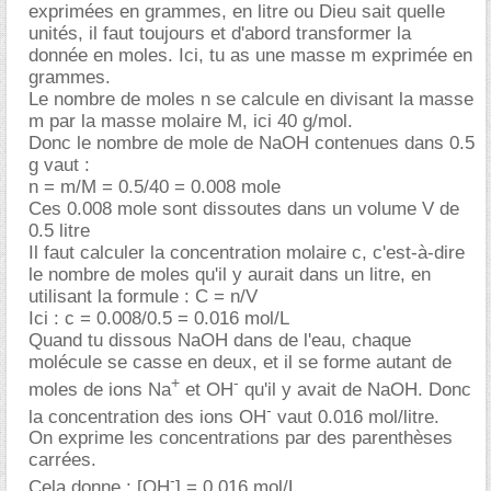
exprimées en grammes, en litre ou Dieu sait quelle
unités, il faut toujours et d'abord transformer la
donnée en moles. Ici, tu as une masse m exprimée en
grammes.
Le nombre de moles n se calcule en divisant la masse
m par la masse molaire M, ici 40 g/mol.
Donc le nombre de mole de NaOH contenues dans 0.5
g vaut :
n = m/M = 0.5/40 = 0.008 mole
Ces 0.008 mole sont dissoutes dans un volume V de
0.5 litre
Il faut calculer la concentration molaire c, c'est-à-dire
le nombre de moles qu'il y aurait dans un litre, en
utilisant la formule : C = n/V
Ici : c = 0.008/0.5 = 0.016 mol/L
Quand tu dissous NaOH dans de l'eau, chaque
molécule se casse en deux, et il se forme autant de
+
-
moles de ions Na
et OH
qu'il y avait de NaOH. Donc
-
la concentration des ions OH
vaut 0.016 mol/litre.
On exprime les concentrations par des parenthèses
carrées.
-
Cela donne : [OH
] = 0.016 mol/L