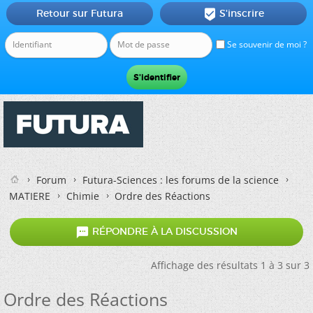
Retour sur Futura
S'inscrire

Se souvenir de moi ?
Forum
Futura-Sciences : les forums de la science
MATIERE
Chimie
Ordre des Réactions

RÉPONDRE À LA DISCUSSION
Affichage des résultats 1 à 3 sur 3
Ordre des Réactions