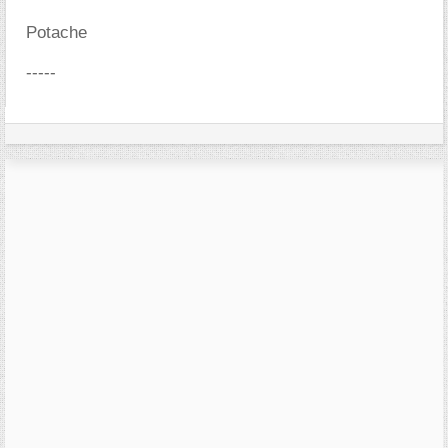
Potache
-----