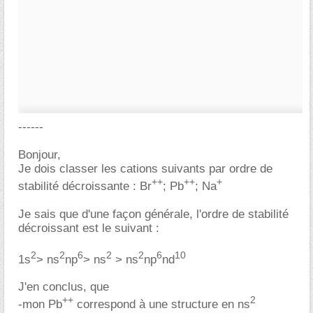
------
Bonjour,
Je dois classer les cations suivants par ordre de
++
++
+
stabilité décroissante : Br
; Pb
; Na
Je sais que d'une façon générale, l'ordre de stabilité
décroissant est le suivant :
2
2
6
2
2
6
10
1s
> ns
np
> ns
> ns
np
nd
J'en conclus, que
++
2
-mon Pb
correspond à une structure en ns