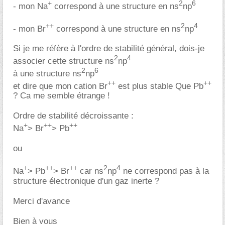
+
2
6
- mon Na
correspond à une structure en ns
np
++
2
4
- mon Br
correspond à une structure en ns
np
Si je me réfère à l'ordre de stabilité général, dois-je
2
4
associer cette structure ns
np
2
6
à une structure ns
np
++
++
et dire que mon cation Br
est plus stable Que Pb
? Ca me semble étrange !
Ordre de stabilité décroissante :
+
++
++
Na
> Br
> Pb
ou
+
++
++
2
4
Na
> Pb
> Br
car ns
np
ne correspond pas à la
structure électronique d'un gaz inerte ?
Merci d'avance
Bien à vous