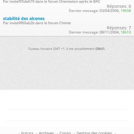
Par invitef05da679 dans le forum Orientation après le BAC
Réponses:
0
Dernier message:
03/04/2006,
19h58
stabilité des alcenes
Par invite9f60ab2b dans le forum Chimie
Réponses:
7
Dernier message:
08/11/2004,
18h10
Fuseau horaire GMT +1. Il est actuellement
03h01
.
-
Futura
-
Archives
-
Conso
-
Gestion des cookies
-