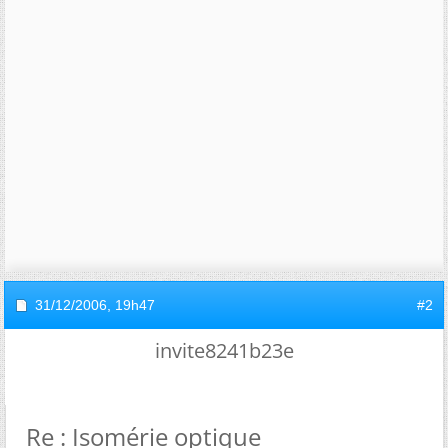
31/12/2006,
19h47
#2
invite8241b23e
Re : Isomérie optique