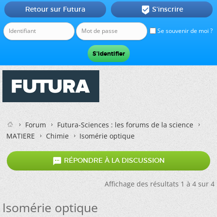
Retour sur Futura
S'inscrire

Se souvenir de moi ?
Forum
Futura-Sciences : les forums de la science
MATIERE
Chimie
Isomérie optique

RÉPONDRE À LA DISCUSSION
Affichage des résultats 1 à 4 sur 4
Isomérie optique