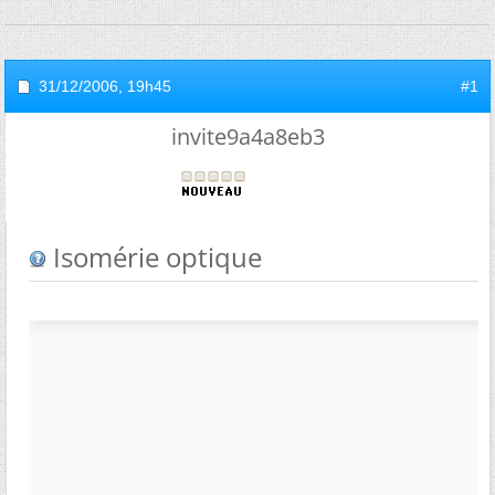
31/12/2006,
19h45
#1
invite9a4a8eb3
Isomérie optique