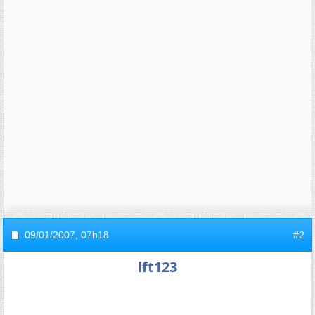
09/01/2007,
07h18
#2
lft123