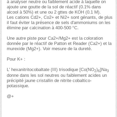
à analyser neutre ou faiblement acide à laquelle on
ajoute une goutte de la sol de réactif (0.1% dans
alcool à 50%) et une ou 2 gttes de KOH (0.1 M).
Les cations Cd2+, Co2+ et Ni2+ sont génants, de plus
il faut éviter la présence de sels d'ammoniums on les
élimine par calcination à 400-500 °C.
Une autre piste pour Ca2+/Mg2+ est la coloration
donnée par le réactif de Patton et Reader (Ca2+) et la
murexide (Mg2+). Voir mesure de la dureté.
Pour K+ :
L' hexanitritocobaltate (III) trisodique [Co(NO
)
]Na
2
6
3
donne dans les sol neutres ou faiblement acides un
précipité jaune cristallin de nitrite cobaltico-
potassique.
@+