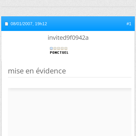
08/01/2007,
19h12
#1
invited9f0942a
mise en évidence