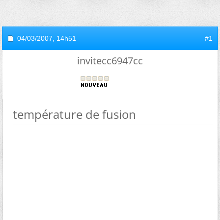
04/03/2007,
14h51
#1
invitecc6947cc
température de fusion