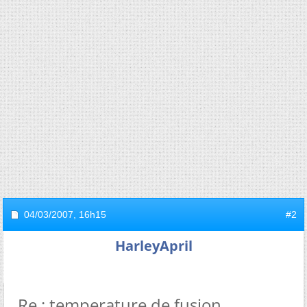
04/03/2007,
16h15
#2
HarleyApril
Re : temperature de fusion