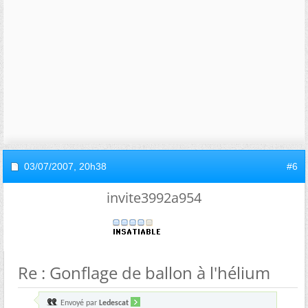
03/07/2007,
20h38
#6
invite3992a954
Re : Gonflage de ballon à l'hélium
Envoyé par
Ledescat