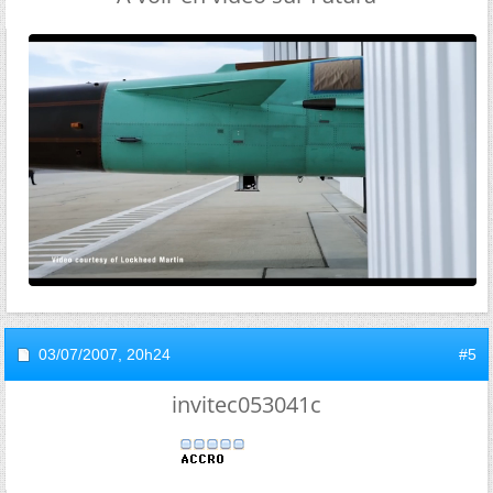
03/07/2007,
20h24
#5
invitec053041c