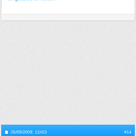
26/09/2009,
11h53
#14