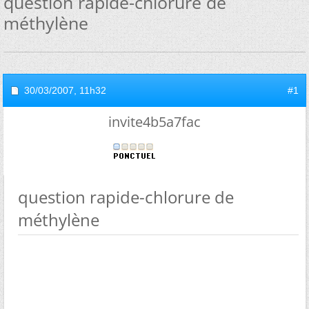
question rapide-chlorure de
méthylène
30/03/2007,
11h32
#1
invite4b5a7fac
question rapide-chlorure de
méthylène