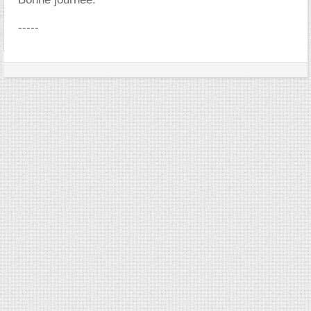
-----