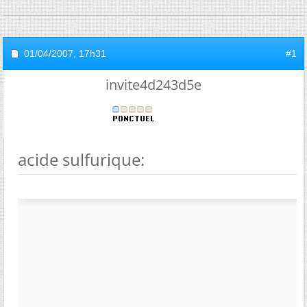
01/04/2007,
17h31
#1
invite4d243d5e
acide sulfurique: