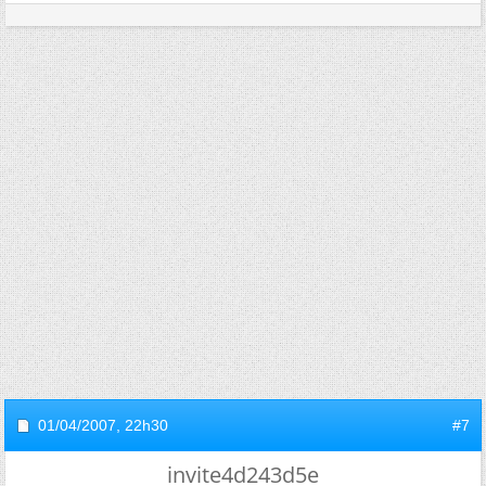
01/04/2007,
22h30
#7
invite4d243d5e