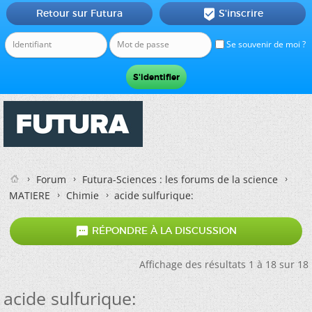
Retour sur Futura
S'inscrire

Se souvenir de moi ?
Forum
Futura-Sciences : les forums de la science
MATIERE
Chimie
acide sulfurique:

RÉPONDRE À LA DISCUSSION
Affichage des résultats 1 à 18 sur 18
acide sulfurique: