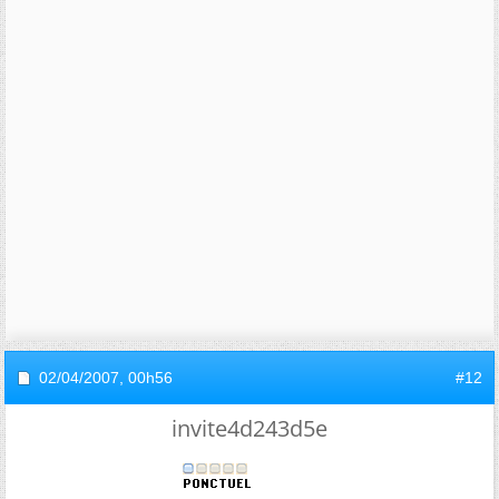
02/04/2007,
00h56
#12
invite4d243d5e