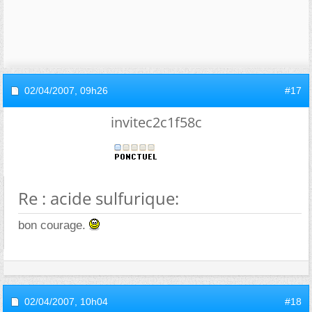
02/04/2007,
09h26
#17
invitec2c1f58c
Re : acide sulfurique:
bon courage.
02/04/2007,
10h04
#18