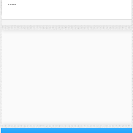
-----