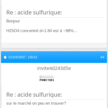
Re : acide sulfurique:
Bonjour
H2SO4 concentré d=1.84 est à ~98%...
01/04/2007,
19h31
#4
invite4d243d5e
Re : acide sulfurique:
sur le marché on peu en trouver?