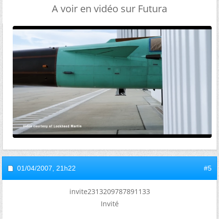
A voir en vidéo sur Futura
01/04/2007,
21h22
#5
invite2313209787891133
Invité