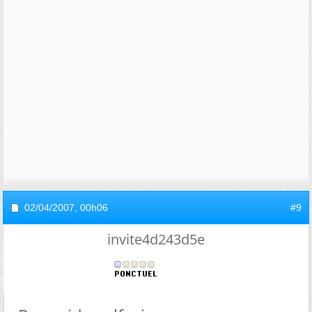
02/04/2007,
00h06
#9
invite4d243d5e