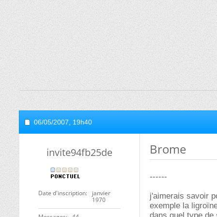
06/05/2007,
19h40
Brome
invite94fb25de
------
Date d'inscription
janvier
j'aimerais savoir 
1970
exemple la ligroïn
dans quel type de s
Messages
44