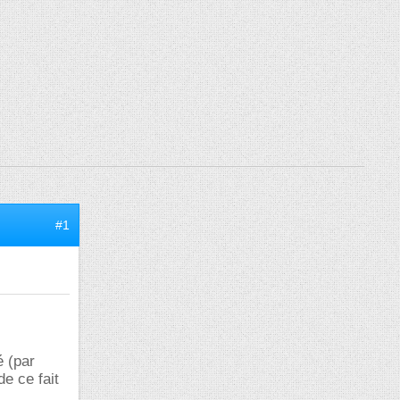
#1
é (par
e ce fait