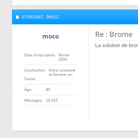
07/05/2007,
09h22
Re : Brome
moco
La solution de bro
Date d'inscription
février
2004
Localisation
Entre Lausanne
et Genève, en
Suisse
ge
89
Messages
26 033