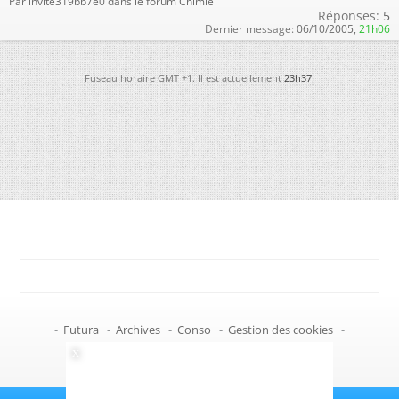
Par invite319bb7e0 dans le forum Chimie
Réponses:
5
Dernier message:
06/10/2005,
21h06
Fuseau horaire GMT +1. Il est actuellement
23h37
.
-
Futura
-
Archives
-
Conso
-
Gestion des cookies
-
Politique de confidentialité
-
Haut de page