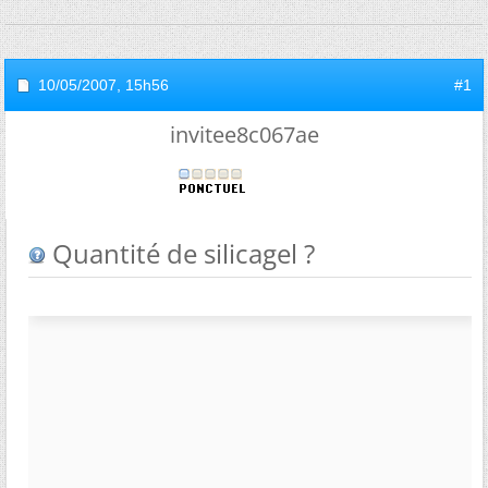
10/05/2007,
15h56
#1
invitee8c067ae
Quantité de silicagel ?