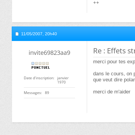
++
11/05/2007,
20h40
Re : Effets 
invite69823aa9
merci pour tes exp
dans le cours, on p
Date d'inscription
janvier
que veut dire polar
1970
merci de m'aider
Messages
89