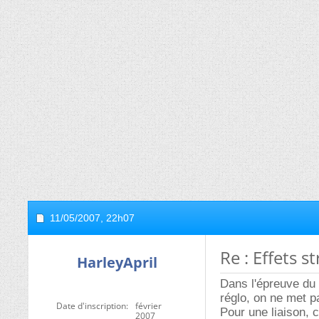
11/05/2007,
22h07
Re : Effets 
HarleyApril
Dans l'épreuve du 
réglo, on ne met p
Date d'inscription
février
Pour une liaison, c
2007