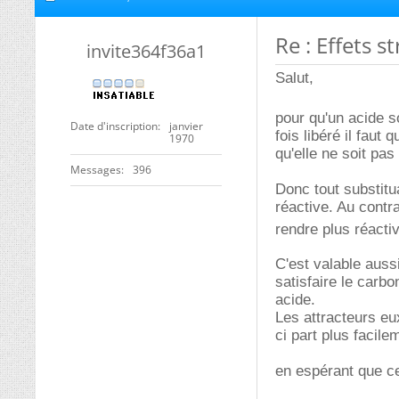
Re : Effets 
invite364f36a1
Salut,
pour qu'un acide soi
Date d'inscription
janvier
fois libéré il faut
1970
qu'elle ne soit pa
Messages
396
Donc tout substitu
réactive. Au contr
rendre plus réactiv
C'est valable auss
satisfaire le carbo
acide.
Les attracteurs eux
ci part plus facile
en espérant que ce 