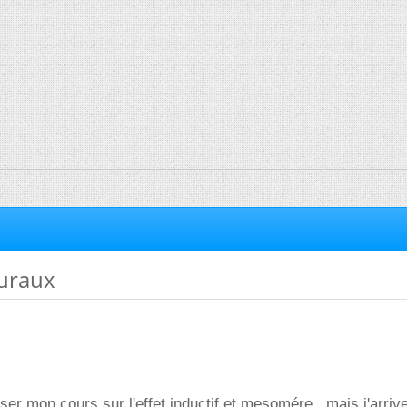
turaux
iser mon cours sur l'effet inductif et mesomére , mais j'arriv