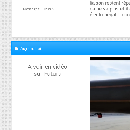
liaison restent rép
ça ne va plus et i
Messages
16 809
électronégatif, donc
Aujourd'hui
A voir en vidéo
sur Futura