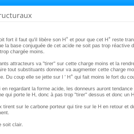
structuraux
+
+
t fort il faut qu'il libère son H
et pour que cet H
reste tran
 que la base conjuguée de cet acide ne soit pas trop réactive 
s trop chargée moins.
ants attracteurs va "tirer" sur cette charge moins et la rend
aire tout substituants donneur va augmenter cette charge moi
+
e. Du coup elle se jette sur l ' H
qui fait moins le fort du co
i en regardant la forme acide, les donneurs auront tendance 
ne qui porte le H, donc à pas trop "tirer" dessus et donc un 
 tirent sur le carbone porteur qui tire sur le H en retour et d
ment.
soit clair.