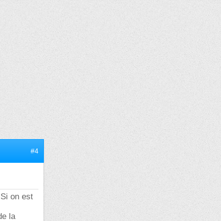
#4
 Si on est
de la