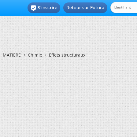
S'inscrire
Retour sur Futura

MATIERE
Chimie
Effets structuraux