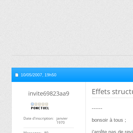
10/05/2007,
19h50
Effets struc
invite69823aa9
------
Date d'inscription
janvier
bonsoir à tous ;
1970
j'arrête pas de rev
Messages
89