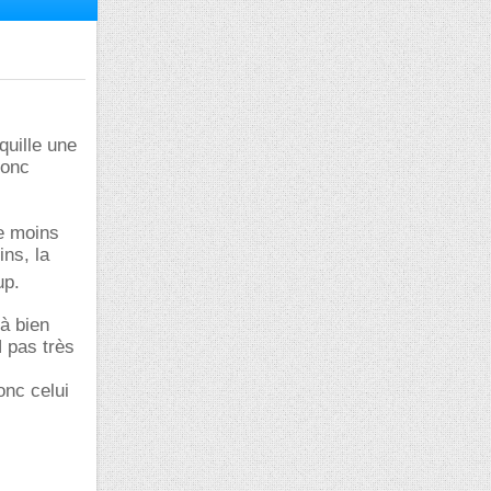
quille une
donc
re moins
ns, la
up.
à bien
H pas très
onc celui