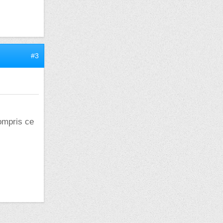
#3
compris ce