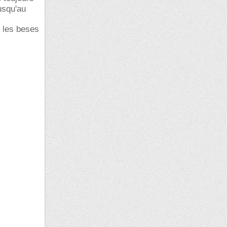
usqu'au
u les beses