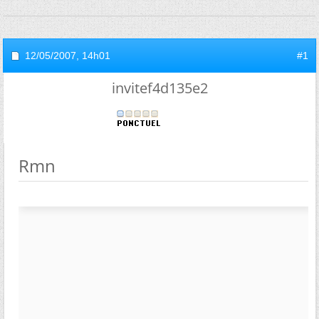
12/05/2007,
14h01
#1
invitef4d135e2
Rmn