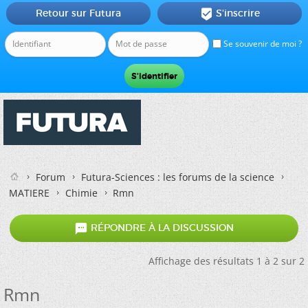
Retour sur Futura
S'inscrire

Se souvenir de moi ?
Forum
Futura-Sciences : les forums de la science
MATIERE
Chimie
Rmn

RÉPONDRE À LA DISCUSSION
Affichage des résultats 1 à 2 sur 2
Rmn