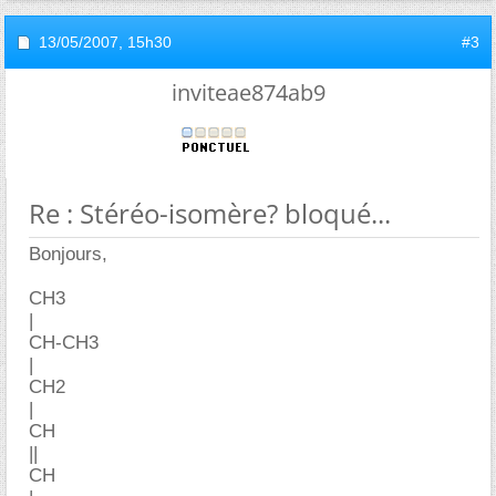
13/05/2007,
15h30
#3
inviteae874ab9
Re : Stéréo-isomère? bloqué...
Bonjours,
CH3
|
CH-CH3
|
CH2
|
CH
||
CH