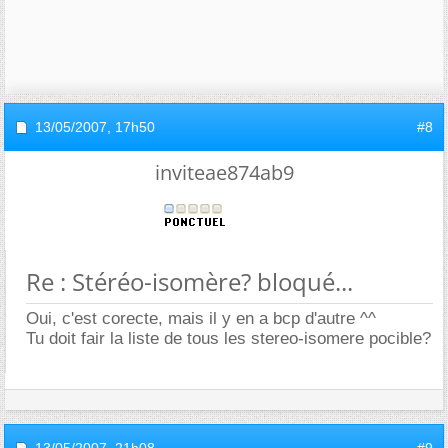
13/05/2007,
17h50
#8
inviteae874ab9
Re : Stéréo-isomère? bloqué...
Oui, c'est corecte, mais il y en a bcp d'autre ^^
Tu doit fair la liste de tous les stereo-isomere pocible?
13/05/2007,
21h08
#9