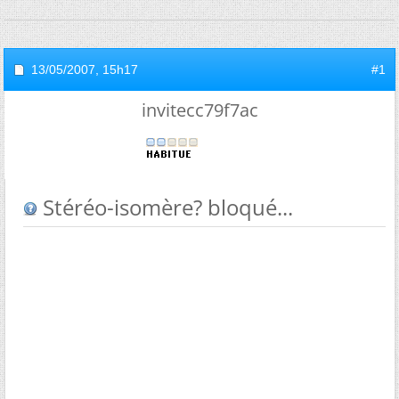
13/05/2007,
15h17
#1
invitecc79f7ac
Stéréo-isomère? bloqué...