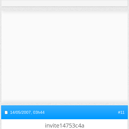
14/05/2007,
03h44
#11
invite14753c4a