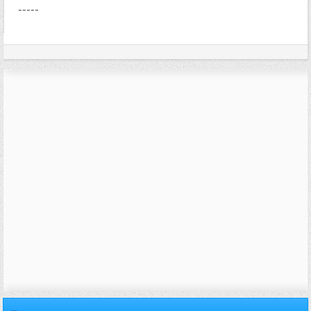
-----