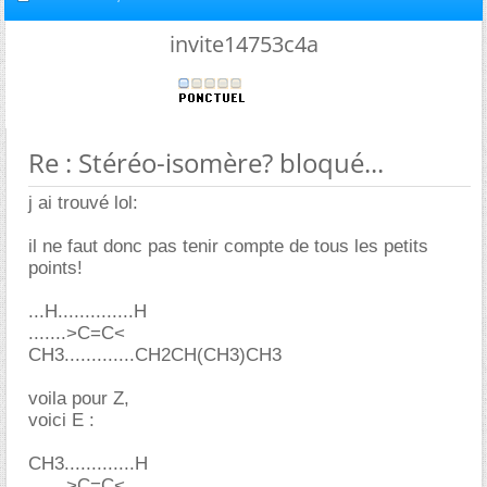
invite14753c4a
Re : Stéréo-isomère? bloqué...
j ai trouvé lol:
il ne faut donc pas tenir compte de tous les petits
points!
...H..............H
.......>C=C<
CH3.............CH2CH(CH3)CH3
voila pour Z,
voici E :
CH3.............H
.......>C=C<