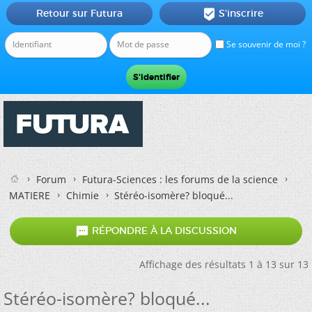
Retour sur Futura
S'inscrire

Se souvenir de moi ?
Forum
Futura-Sciences : les forums de la science
MATIERE
Chimie
Stéréo-isomère? bloqué...

RÉPONDRE À LA DISCUSSION
Affichage des résultats 1 à 13 sur 13
Stéréo-isomère? bloqué...