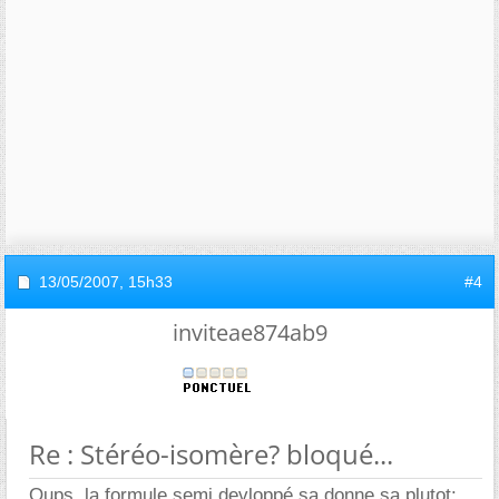
13/05/2007,
15h33
#4
inviteae874ab9
Re : Stéréo-isomère? bloqué...
Oups, la formule semi devloppé sa donne sa plutot: