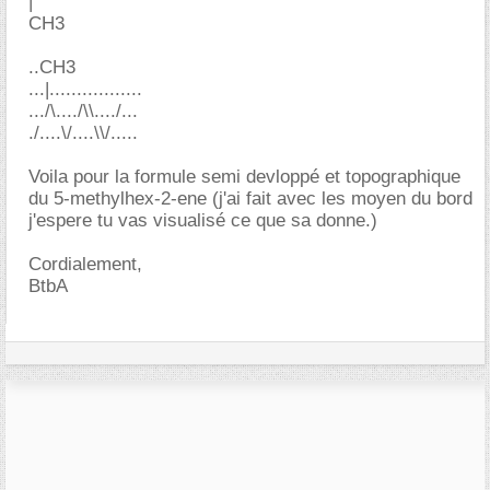
|
CH3
..CH3
...|.................
.../\..../\\..../...
./....\/....\\/.....
Voila pour la formule semi devloppé et topographique
du 5-methylhex-2-ene (j'ai fait avec les moyen du bord
j'espere tu vas visualisé ce que sa donne.)
Cordialement,
BtbA