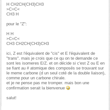
H CH2CH(CH3)CH3
>C=C<
CH3 H
pour le "Z":
H H
>C=C<
CH3 CH2CH(CH3)CH3
ici, Z est l'équivalent de "cis" et E l'équivalent de
"trans". mais je crois que ce qu on te demande ce
sont les isomeres E/Z. et on décide si c'est Z ou E en
se fiant au # atomique des composés se trouvant sur
le meme carbone (d un seul coté de la double liaison),
comme pour un carbone chirale.
et je ne pense pas me tromper. mais bon une
confirmation serait la bienvenue
salut!