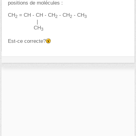
positions de molécules :
CH
= CH - CH - CH
- CH
- CH
2
2
2
3
...................
|
.................
CH
3
Est-ce correcte?