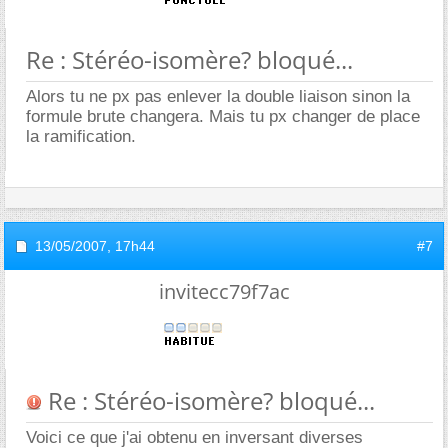
Re : Stéréo-isomère? bloqué...
Alors tu ne px pas enlever la double liaison sinon la
formule brute changera. Mais tu px changer de place
la ramification.
13/05/2007,
17h44
#7
invitecc79f7ac
Re : Stéréo-isomère? bloqué...
Voici ce que j'ai obtenu en inversant diverses