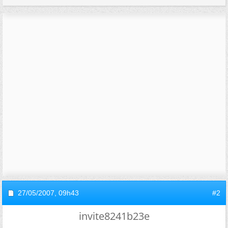
27/05/2007,
09h43
#2
invite8241b23e