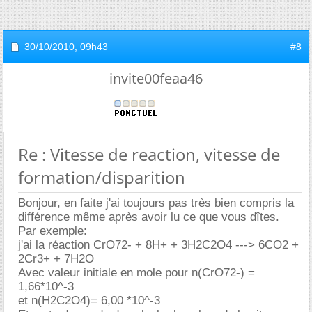
30/10/2010,
09h43
#8
invite00feaa46
Re : Vitesse de reaction, vitesse de
formation/disparition
Bonjour, en faite j'ai toujours pas très bien compris la
différence même après avoir lu ce que vous dîtes.
Par exemple:
j'ai la réaction CrO72- + 8H+ + 3H2C2O4 ---> 6CO2 +
2Cr3+ + 7H2O
Avec valeur initiale en mole pour n(CrO72-) =
1,66*10^-3
et n(H2C2O4)= 6,00 *10^-3