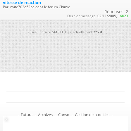
vitesse de reaction
Par invite702e52be dans le forum Chimie
Réponses:
2
Dernier message:
02/11/2005,
16h23
Fuseau horaire GMT +1. Il est actuellement
22h31
.
-
Futura
-
Archives
-
Conso
-
Gestion des cookies
-
Politique de confidentialité
-
Haut de page