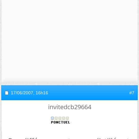
17/06/2007,
16h16
#7
invitedcb29664