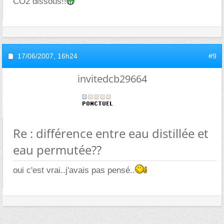
CO2 dissous!!
17/06/2007,
16h24
#9
invitedcb29664
Re : différence entre eau distillée et
eau permutée??
oui c'est vrai..j'avais pas pensé..