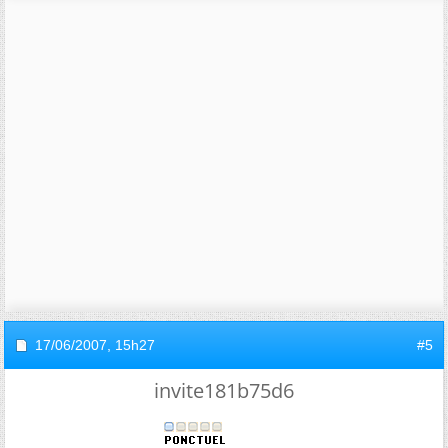
17/06/2007,
15h27
#5
invite181b75d6