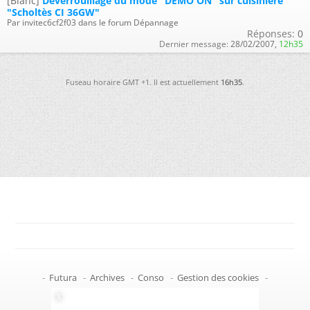
[Blanc]
Déverrouillage du mode "DEMO ON" sur cuisinière
"Scholtès CI 36GW"
Par invitec6cf2f03 dans le forum Dépannage
Réponses:
0
Dernier message:
28/02/2007,
12h35
Fuseau horaire GMT +1. Il est actuellement
16h35
.
-
Futura
-
Archives
-
Conso
-
Gestion des cookies
-
Politique de confidentialité
-
Haut de page