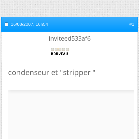
16/08/2007,
16h54
#1
inviteed533af6
condenseur et "stripper "