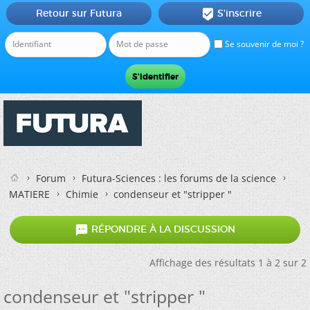
Retour sur Futura
S'inscrire

Se souvenir de moi ?
Forum
Futura-Sciences : les forums de la science
MATIERE
Chimie
condenseur et "stripper "

RÉPONDRE À LA DISCUSSION
Affichage des résultats 1 à 2 sur 2
condenseur et "stripper "