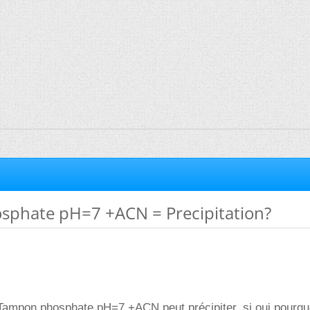
phate pH=7 +ACN = Precipitation?
Tampon phosphate pH=7 +ACN peut précipiter, si oui pourquo