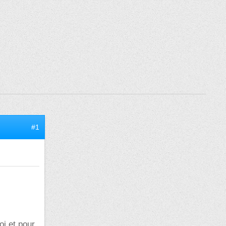
#1
i et pour