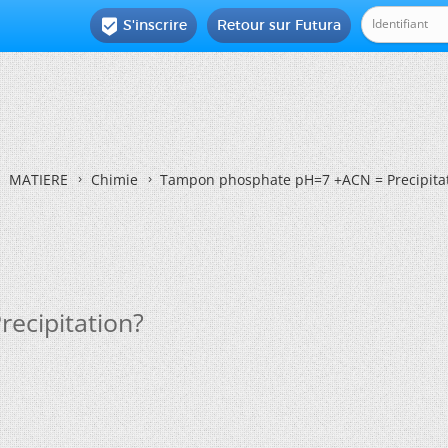
S'inscrire
Retour sur Futura

MATIERE
Chimie
Tampon phosphate pH=7 +ACN = Precipita
ecipitation?