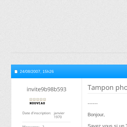
24/08/2007,
15h26
Tampon phos
invite9b98b593
------
Date d'inscription
janvier
Bonjour,
1970
Savez vous si un 
Messages
2