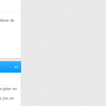
oblème de
#3
écipiter en
e (on ne