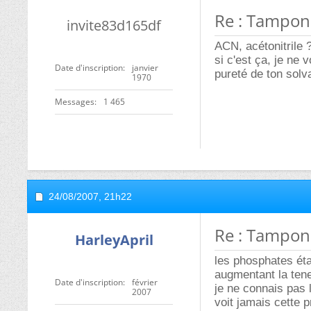
Re : Tampon
invite83d165df
ACN, acétonitrile 
si c'est ça, je ne 
Date d'inscription
janvier
pureté de ton solv
1970
Messages
1 465
24/08/2007,
21h22
Re : Tampon
HarleyApril
les phosphates étan
augmentant la tene
Date d'inscription
février
je ne connais pas 
2007
voit jamais cette 