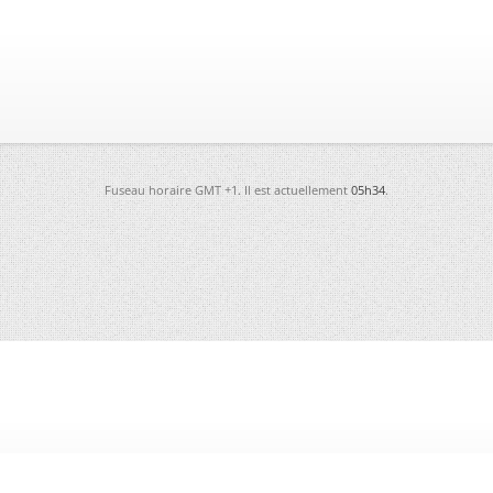
Fuseau horaire GMT +1. Il est actuellement
05h34
.
-
Futura
-
Archives
-
Conso
-