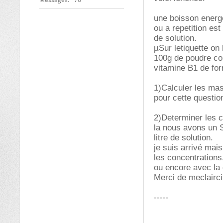
une boisson energe
ou a repetition es
de solution.
µSur letiquette on l
100g de poudre co
vitamine B1 de f
1)Calculer les ma
pour cette questio
2)Determiner les c
la nous avons un 
litre de solution.
je suis arrivé mai
les concentrations.
ou encore avec la
Merci de meclairci
-----