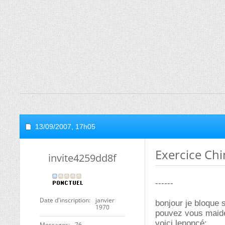
13/09/2007,
17h05
Exercice Ch
invite4259dd8f
------
Date d'inscription
janvier
bonjour je bloque 
1970
pouvez vous maid
voici lenoncé:
Messages
76