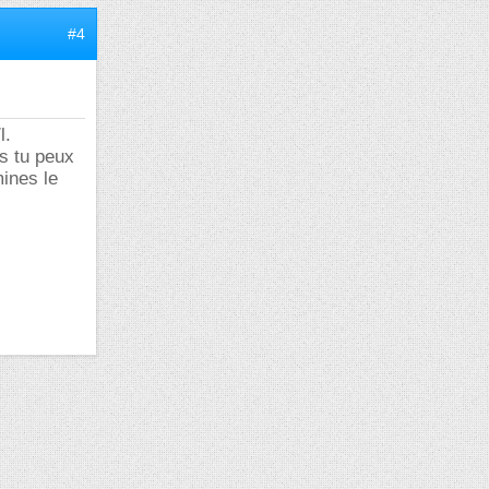
#4
l.
is tu peux
ines le