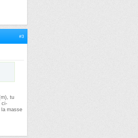
#3
m), tu
 ci-
r la masse