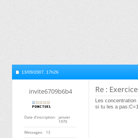
13/09/2007,
17h26
Re : Exercic
invite6709b6b4
Les concentration 
si tu les a pas:C
Date d'inscription
janvier
1970
Messages
13