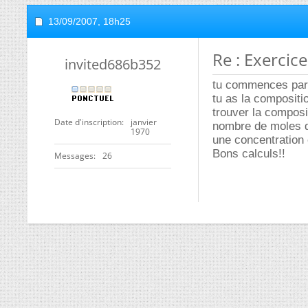
13/09/2007,
18h25
Re : Exercic
invited686b352
tu commences par c
tu as la compositi
trouver la composi
Date d'inscription
janvier
nombre de moles d
1970
une concentration e
Bons calculs!!
Messages
26