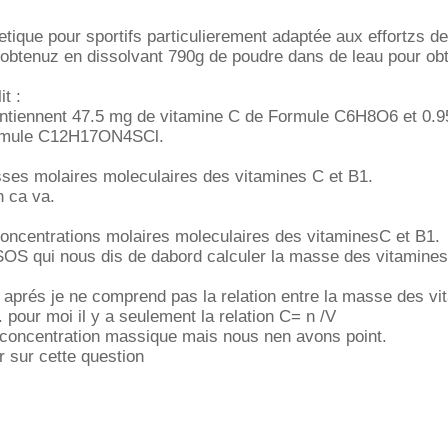
tique pour sportifs particulierement adaptée aux effortzs 
t obtenuz en dissolvant 790g de poudre dans de leau pour obt
it :
ntiennent 47.5 mg de vitamine C de Formule C6H8O6 et 0.
ormule C12H17ON4SCl.
sses molaires moleculaires des vitamines C et B1.
n ca va.
oncentrations molaires moleculaires des vitaminesC et B1.
SOS qui nous dis de dabord calculer la masse des vitamine
s aprés je ne comprend pas la relation entre la masse des vi
 pour moi il y a seulement la relation C= n /V
 concentration massique mais nous nen avons point.
r sur cette question