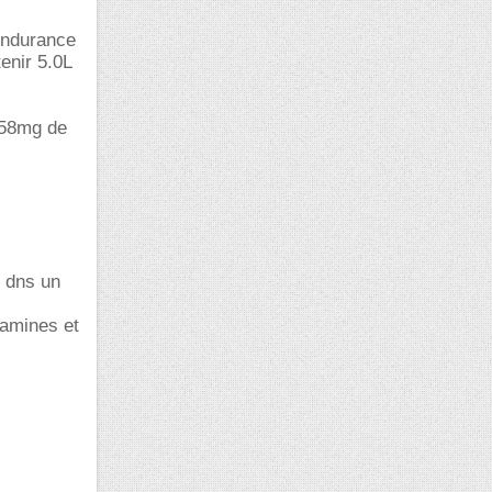
dendurance
enir 5.0L
958mg de
s dns un
tamines et