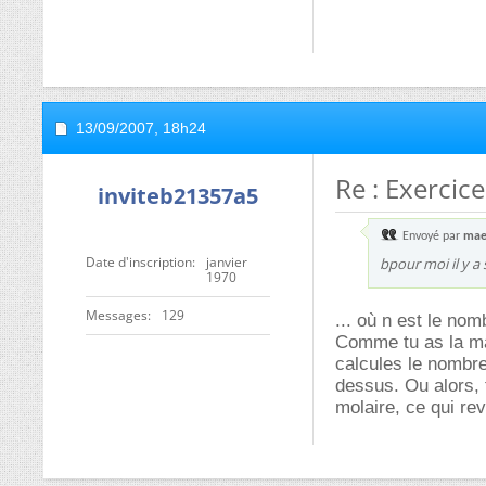
13/09/2007,
18h24
Re : Exercic
inviteb21357a5
Envoyé par
mae
Date d'inscription
janvier
bpour moi il y a 
1970
Messages
129
... où n est le nom
Comme tu as la ma
calcules le nombre
dessus. Ou alors, 
molaire, ce qui r