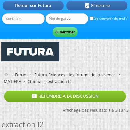
Retour sur Futura
S'inscrire

Se souvenir de moi ?
Forum
Futura-Sciences : les forums de la science
MATIERE
Chimie
extraction I2

RÉPONDRE À LA DISCUSSION
Affichage des résultats 1 à 3 sur 3
extraction I2