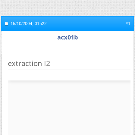
15/10/2004,
01h22
#1
acx01b
extraction I2