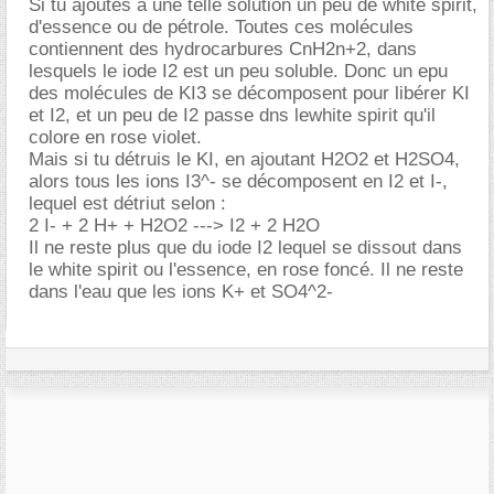
Si tu ajoutes à une telle solution un peu de white spirit,
d'essence ou de pétrole. Toutes ces molécules
contiennent des hydrocarbures CnH2n+2, dans
lesquels le iode I2 est un peu soluble. Donc un epu
des molécules de KI3 se décomposent pour libérer KI
et I2, et un peu de I2 passe dns lewhite spirit qu'il
colore en rose violet.
Mais si tu détruis le KI, en ajoutant H2O2 et H2SO4,
alors tous les ions I3^- se décomposent en I2 et I-,
lequel est détriut selon :
2 I- + 2 H+ + H2O2 ---> I2 + 2 H2O
Il ne reste plus que du iode I2 lequel se dissout dans
le white spirit ou l'essence, en rose foncé. Il ne reste
dans l'eau que les ions K+ et SO4^2-