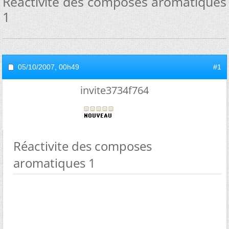
Réactivite des composes aromatiques
1
05/10/2007,
00h49
#1
invite3734f764
Réactivite des composes
aromatiques 1