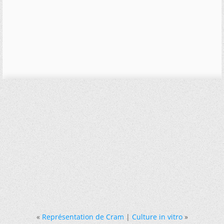
«
Représentation de Cram
|
Culture in vitro
»