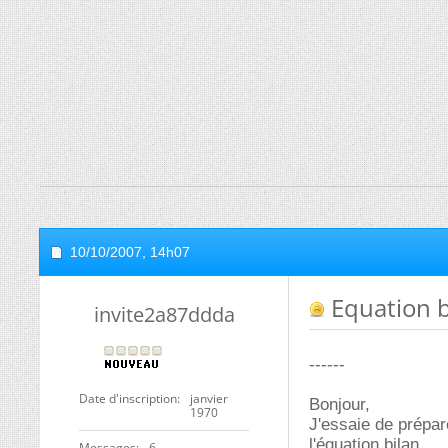
10/10/2007,
14h07
Equation b
invite2a87ddda
------
Date d'inscription
janvier
Bonjour,
1970
J'essaie de prépar
l'équation bilan.
Messages
6