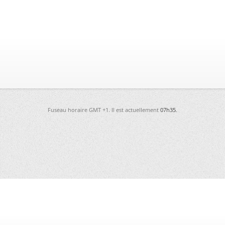
Fuseau horaire GMT +1. Il est actuellement
07h35
.