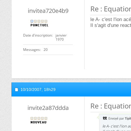
Re : Equatio
invitea720e4b9
le A- c'est l'ion 
Il s'agit d'une re
Date d'inscription
janvier
1970
Messages
20
10/10/2007,
18h29
Re : Equatio
invite2a87ddda
Envoyé par
Tipi
le A- c'est l'ion