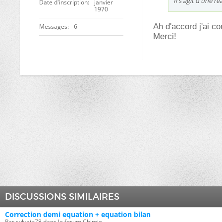
Il s'agit d'une 
Date d'inscription
janvier
1970
Ah d'accord j'ai c
Messages
6
Merci!
DISCUSSIONS SIMILAIRES
Correction demi equation + equation bilan
Par sylvain78 dans le forum Chimie