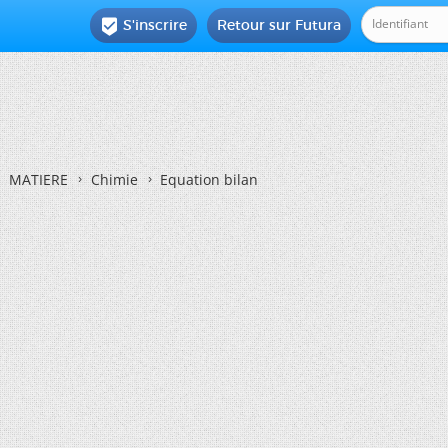
S'inscrire
Retour sur Futura

MATIERE
Chimie
Equation bilan