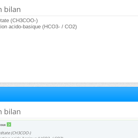
n bilan
acétate (CH3COO-)
action acido-basique (HCO3- / CO2)
n bilan
toux
 acétate (CH3COO-)