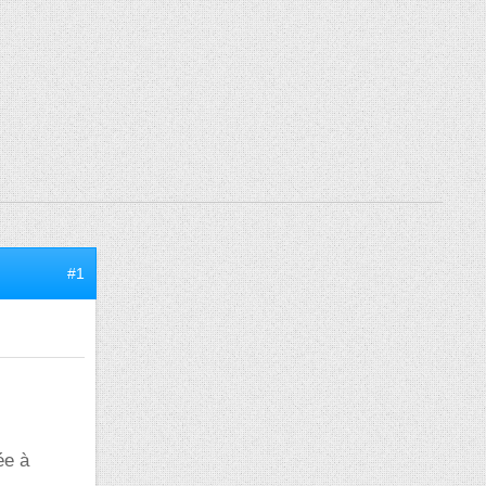
#1
ée à