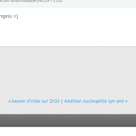
reaction acido-basique (HCO3- / CO2)
ompris =)
«
besoin d'infos sur ZrO2
|
Addition nucleophile syn anti
»