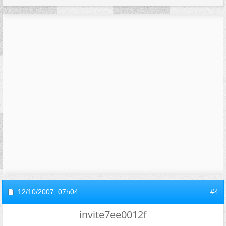
12/10/2007,
07h04
#4
invite7ee0012f