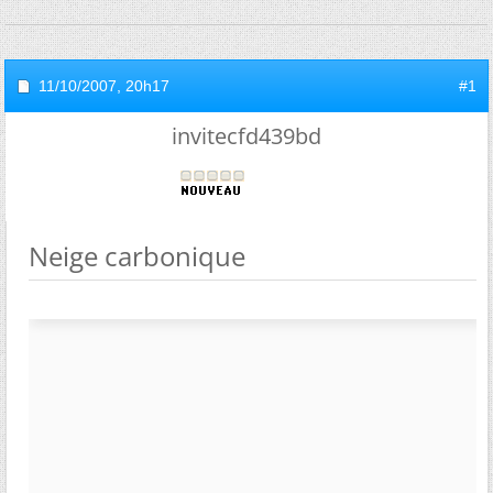
11/10/2007,
20h17
#1
invitecfd439bd
Neige carbonique