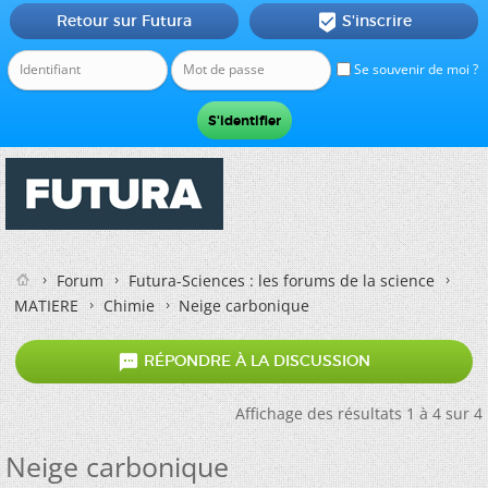
Retour sur Futura
S'inscrire

Se souvenir de moi ?
Forum
Futura-Sciences : les forums de la science
MATIERE
Chimie
Neige carbonique

RÉPONDRE À LA DISCUSSION
Affichage des résultats 1 à 4 sur 4
Neige carbonique