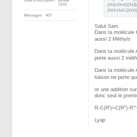
Date d'inscription
janvier
CH3-CH=C(CH3)2
1970
CH3-CH2-C(CH3)
Messages
407
Salut Sam
Dans ta molécule
aussi 2 Méthyls
Dans ta molécule
porte aussi 2 méth
Dans ta molécule
liaison ne porte q
or une addition s
donc seul le premi
R-C(R')=C(R")-R"
Lyap