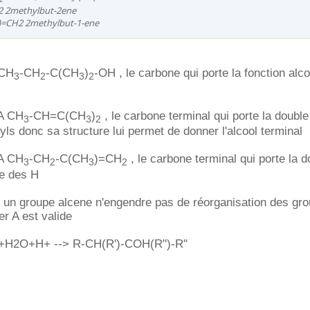
 2methylbut-2ene
=CH2 2methylbut-1-ene
 CH
-CH
-C(CH
)
-OH , le carbone qui porte la fonction alco
3
2
3
2
 A CH
-CH=C(CH
)
, le carbone terminal qui porte la double
3
3
2
yls donc sa structure lui permet de donner l'alcool terminal
 A CH
-CH
-C(CH
)=CH
, le carbone terminal qui porte la d
3
2
3
2
ue des H
ur un groupe alcene n'engendre pas de réorganisation des g
er A est valide
'+H2O+H+ --> R-CH(R')-COH(R")-R"