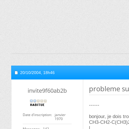
20/10/2004,
18h46
probleme su
invite9f60ab2b
------
Date d'inscription
janvier
bonjour, je dois 
1970
CH3-CH2-C(CH3)
l
Messages
142