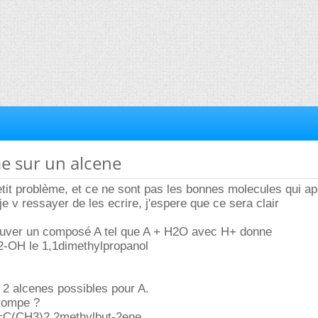
e sur un alcene
petit problème, et ce ne sont pas les bonnes molecules qui a
je v ressayer de les ecrire, j'espere que ce sera clair
trouver un composé A tel que A + H2O avec H+ donne
OH le 1,1dimethylpropanol
 2 alcenes possibles pour A.
trompe ?
=C(CH3)2 2methylbut-2ene