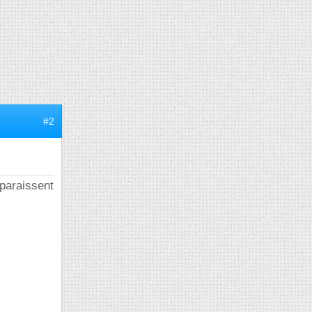
#2
pparaissent