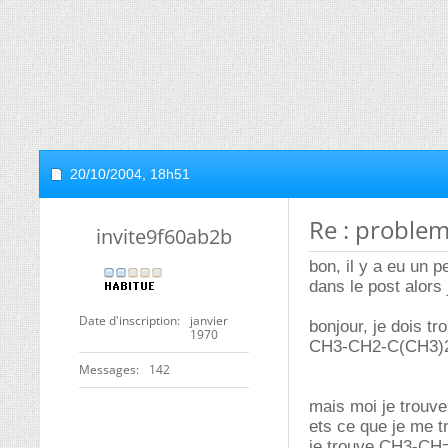
20/10/2004,
18h51
Re : problem
invite9f60ab2b
bon, il y a eu un 
dans le post alors 
Date d'inscription
janvier
bonjour, je dois 
1970
CH3-CH2-C(CH3)2-
Messages
142
mais moi je trouve
ets ce que je me 
je trouve CH3-CH