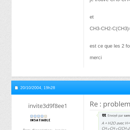
et
CH3-CH2-C(CH3)=
est ce que les 2 f
merci
20/10/2004,
19h28
Re : problem
invite3d9f8ee1
Envoyé par
sam
A + H2O avec H
CH
-CH
-C(CH
)
3
2
3