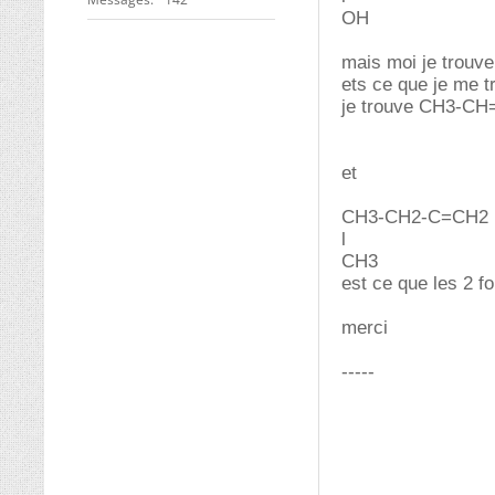
OH
mais moi je trouve
ets ce que je me 
je trouve CH3-C
et
CH3-CH2-C=CH2
l
CH3
est ce que les 2 f
merci
-----