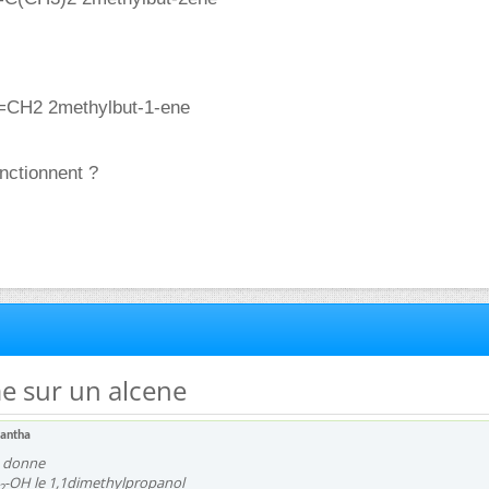
CH2 2methylbut-1-ene
onctionnent ?
e sur un alcene
antha
+ donne
-OH le 1,1dimethylpropanol
2