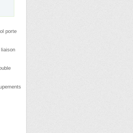
ol porte
 liaison
ouble
roupements