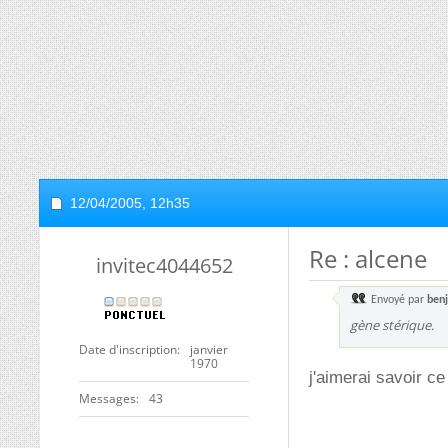
12/04/2005,
12h35
Re : alcene
invitec4044652
Envoyé par
benj
gène stérique.
Date d'inscription
janvier
1970
j'aimerai savoir c
Messages
43