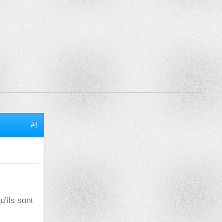
#1
u'ils sont