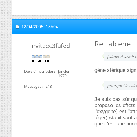
12/04/2005,
13h04
Re : alcene
inviteec3fafed
j'aimerai savoir
gène stérique signi
Date d'inscription
janvier
1970
pourquoi les alc
Messages
218
Je suis pas sûr qu
propose les effets
l'oxygène) est "at
léger) stabilisant 
que c'est une bon