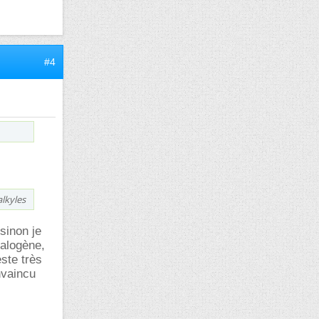
#4
alkyles
sinon je
halogène,
ste très
onvaincu