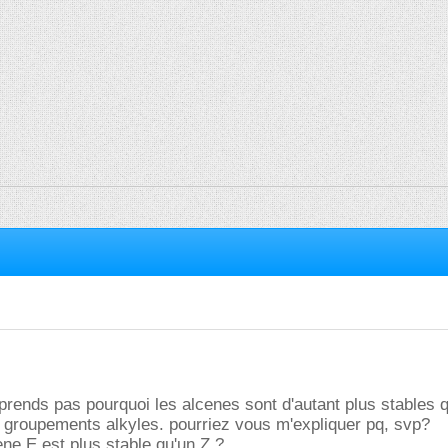
prends pas pourquoi les alcenes sont d'autant plus stables q
 groupements alkyles. pourriez vous m'expliquer pq, svp?
ene E est plus stable qu'un Z ?