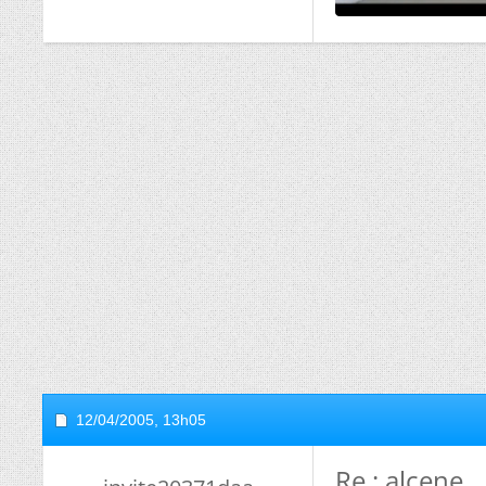
12/04/2005,
13h05
Re : alcene