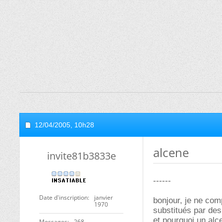
12/04/2005,
10h28
alcene
invite81b3833e
------
Date d'inscription
janvier
bonjour, je ne com
1970
substitués par des
et pourquoi un alc
Messages
268