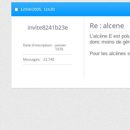
12/04/2005,
11h30
Re : alcene
invite8241b23e
L'alcène E est pol
donc moins de gèn
Date d'inscription
janvier
1970
Pour les alcènes s
Messages
22 740