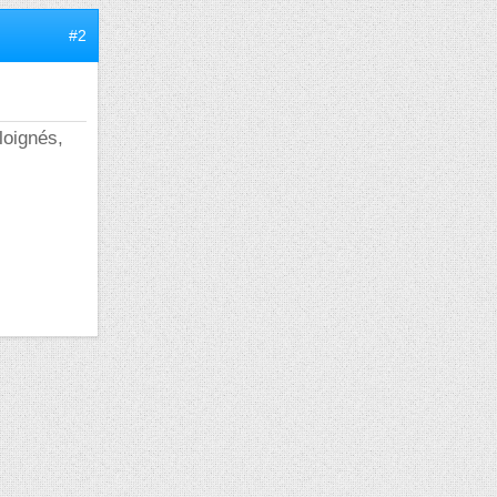
#2
loignés,