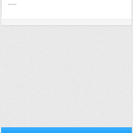
-----