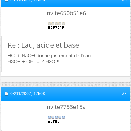
invite650b51e6
Re : Eau, acide et base
HCl + NaOH donne justement de l'eau :
H3O+ + OH- = 2 H2O !!
08/11/2007,
17h08
#7
invite7753e15a