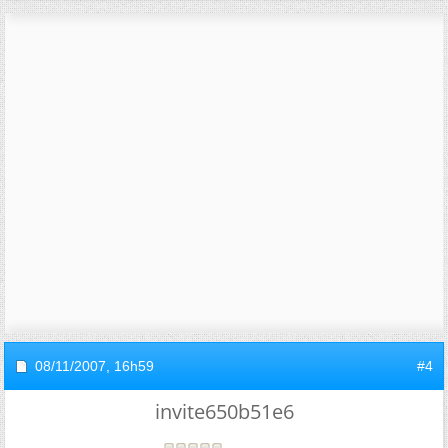
08/11/2007,
16h59
#4
invite650b51e6