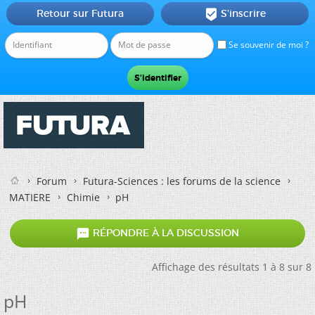
Retour sur Futura
S'inscrire

Se souvenir de moi ?
Forum
Futura-Sciences : les forums de la science
MATIERE
Chimie
pH

RÉPONDRE À LA DISCUSSION
Affichage des résultats 1 à 8 sur 8
pH