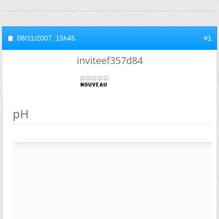
08/11/2007,
15h45
#1
inviteef357d84
pH