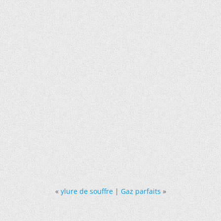
«
ylure de souffre
|
Gaz parfaits
»