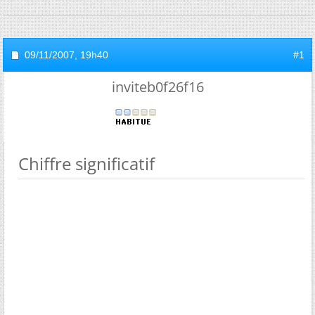
09/11/2007,
19h40
#1
inviteb0f26f16
Chiffre significatif