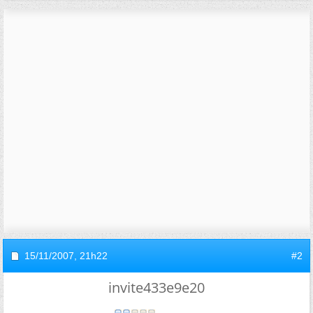
15/11/2007,
21h22
#2
invite433e9e20