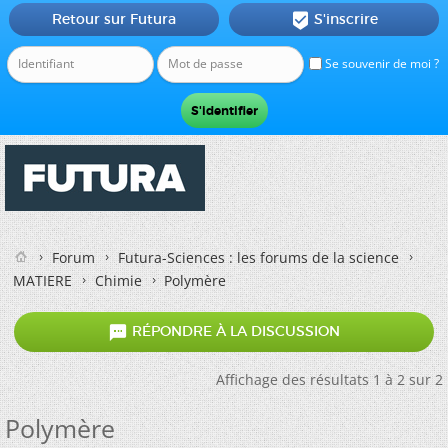
Retour sur Futura
S'inscrire

Se souvenir de moi ?
Forum
Futura-Sciences : les forums de la science
MATIERE
Chimie
Polymère

RÉPONDRE À LA DISCUSSION
Affichage des résultats 1 à 2 sur 2
Polymère