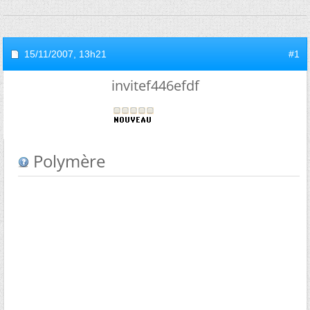
15/11/2007,
13h21
#1
invitef446efdf
Polymère