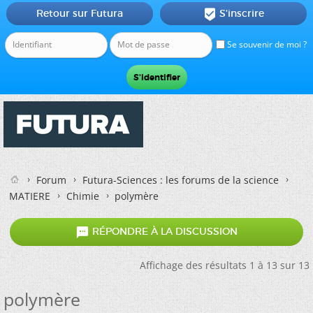
Retour sur Futura
S'inscrire

Se souvenir de moi ?
Forum
Futura-Sciences : les forums de la science
MATIERE
Chimie
polymère

RÉPONDRE À LA DISCUSSION
Affichage des résultats 1 à 13 sur 13
polymère