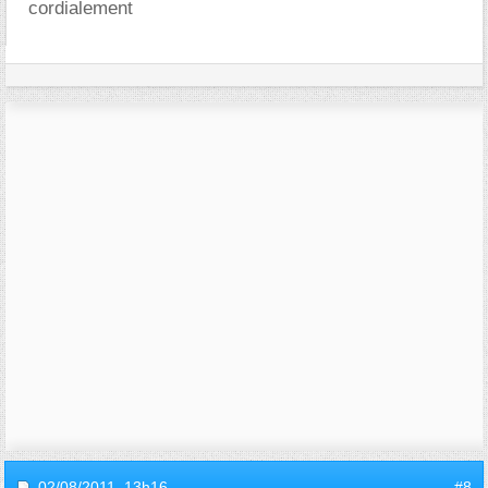
cordialement
02/08/2011,
13h16
#8