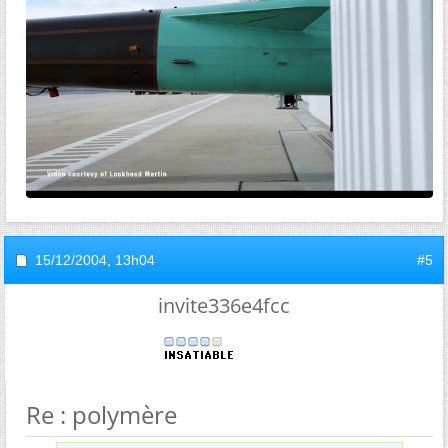
15/12/2004,
13h04
#5
invite336e4fcc
Re : polymère