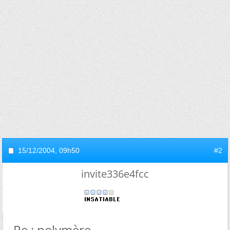
15/12/2004,
09h50
#2
invite336e4fcc
Re : polymère