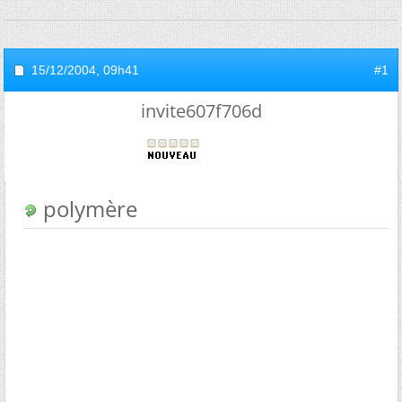
15/12/2004,
09h41
#1
invite607f706d
polymère