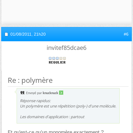
01/08/2011,
21h20
#6
invitef85dcae6
Re : polymère
Envoyé par
knucknuck
Réponse rapidus:
Un polymère est une répétition (poly-) d'une molécule.
Les domaines d'application : partout
Et qu'est-ce qu'un monomère exactement ?