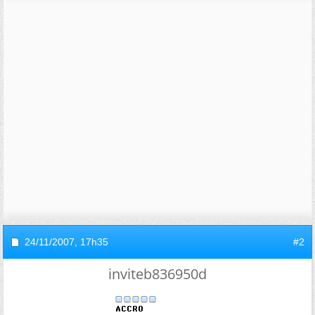
24/11/2007,
17h35
#2
inviteb836950d