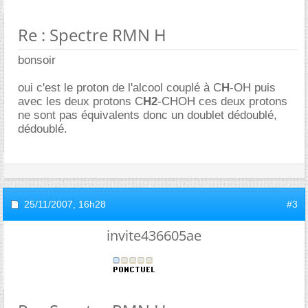
Re : Spectre RMN H
bonsoir
oui c'est le proton de l'alcool couplé à C
H
-OH puis
avec les deux protons C
H2
-CHOH ces deux protons
ne sont pas équivalents donc un doublet dédoublé,
dédoublé.
25/11/2007,
16h28
#3
invite436605ae