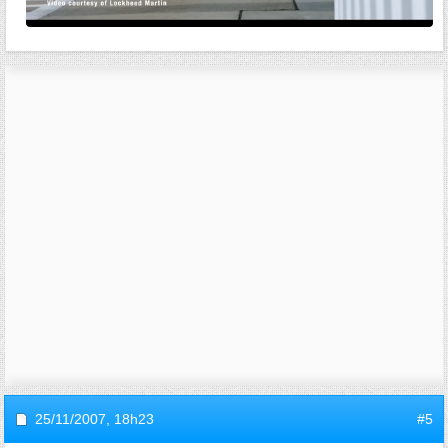
25/11/2007,
18h23
#5