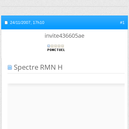
24/11/2007,
17h10
#1
invite436605ae
Spectre RMN H