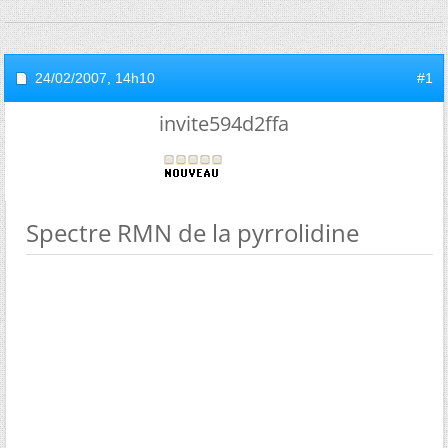
24/02/2007,
14h10
#1
invite594d2ffa
Spectre RMN de la pyrrolidine