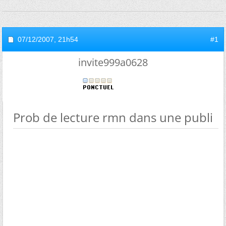
07/12/2007,
21h54
#1
invite999a0628
Prob de lecture rmn dans une publi