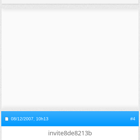
08/12/2007,
10h13
#4
invite8de8213b