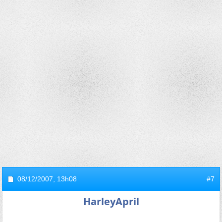
08/12/2007,
13h08
#7
HarleyApril