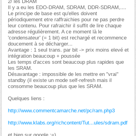
2/ les DRAM
Il y a eu les EDO-DRAM, SDRAM, DDR-SDRAM,....
Le principe de base est qu'elles doivent
périodiquement etre raffraichies pour ne pas perdre
leur contenu. Pour rafraichir il suffit de lire chaque
adresse régulièrement. A ce moment là le
'condensateur' (= 1 bit) est rechargé et recommence
doucement à se décharger...
Avantage : 1 seul trans. par bit -> prix moins elevé et
intégration beaucoup + poussée
Les temps d'acces sont beaucoup plus rapides que
les SRAM.
Désavantage : impossible de les mettre en "vrai"
standby (il existe un mode self-refresh mais il
consomme beaucoup plus que les SRAM.
Quelques liens :
http://www.commentcamarche.net/pc/ram.php3
http://www.klabs.org/richcontent/Tut...ules/sdram.pdf
et bien sur google ;=)