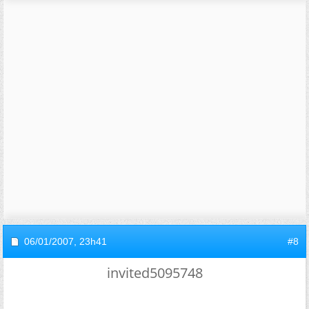
06/01/2007,
23h41
#8
invited5095748