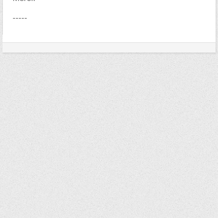
-----