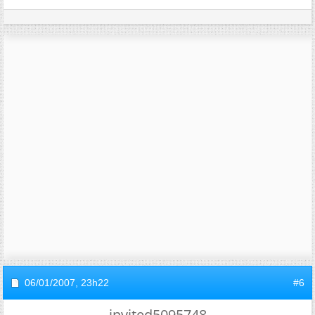
06/01/2007,
23h22
#6
invited5095748