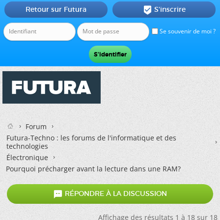
Retour sur Futura
S'inscrire

Se souvenir de moi ?
Forum
Futura-Techno : les forums de l'informatique et des
technologies
Électronique
Pourquoi précharger avant la lecture dans une RAM?

RÉPONDRE À LA DISCUSSION
Affichage des résultats 1 à 18 sur 18