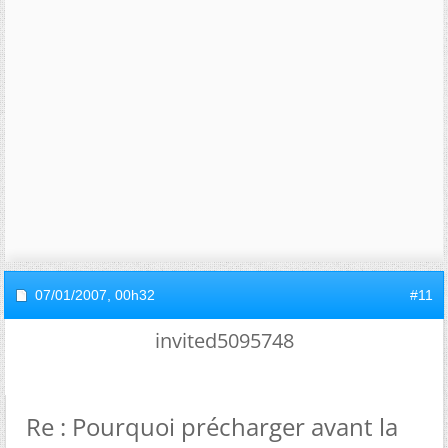
07/01/2007,
00h32
#11
invited5095748
Re : Pourquoi précharger avant la