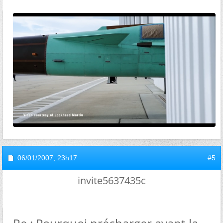
06/01/2007,
23h17
#5
invite5637435c