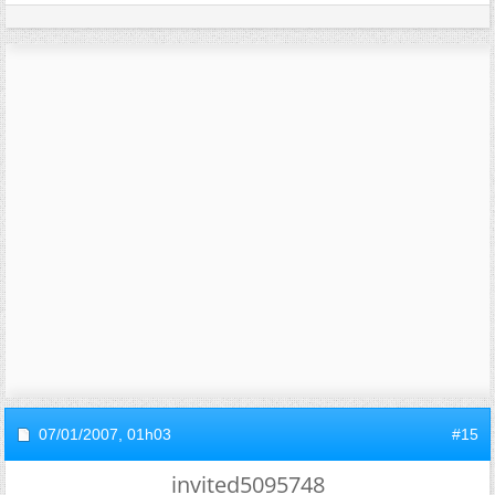
07/01/2007,
01h03
#15
invited5095748