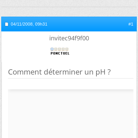
04/11/2008,
09h31
#1
invitec94f9f00
Comment déterminer un pH ?