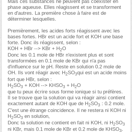
Mais ces substances ne peuvent pas coexister en
phase aqueuse. Elles réagissent et se transforment
en d'autres. La première chose à faire est de
déterminer lesquelles.
Premièrement, les acides forts réagissent avec les
bases fortes. HBr est un acide fort et KOH une base
forte. Donc ils réagissent, selon :
KOH + HBr --> KBr + H
O
2
Donc les 0.1 mole de HBr n'existent plus et sont
transformées en 0.1 mole de KBr qui n'a pas
d'influence sur le pH. Reste en solution 0.2 mole de
OH. Ils vont réagir avec H
SO
qui est un acide moins
2
3
fort que HBr, selon :
H
SO
+ KOH --> KHSO
+ H
O
2
3
3
2
que tu peux écrire sous forme ionique si tu préfères.
Il se trouve que la solution qui va réagir ainsi contient
exactement autant de KOH que de H
SO
: 0.2 mole.
2
3
C'est une étrange coincidence. Il ne restera ni KOH ni
H
SO
en solution,
2
3
Donc ta solution ne contient en fait ni KOH, ni H
SO
2
3
ni KBr, mais 0.1 mole de KBr et 0.2 mole de KHSO
.
3