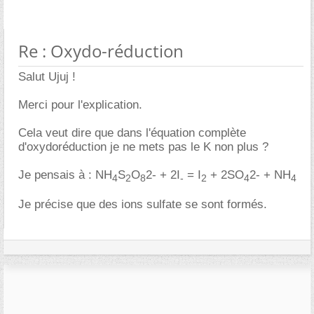
Re : Oxydo-réduction
Salut Ujuj !
Merci pour l'explication.
Cela veut dire que dans l'équation complète
d'oxydoréduction je ne mets pas le K non plus ?
Je pensais à : NH
S
O
2- + 2I
= I
+ 2SO
2- + NH
4
2
8
-
2
4
4
Je précise que des ions sulfate se sont formés.