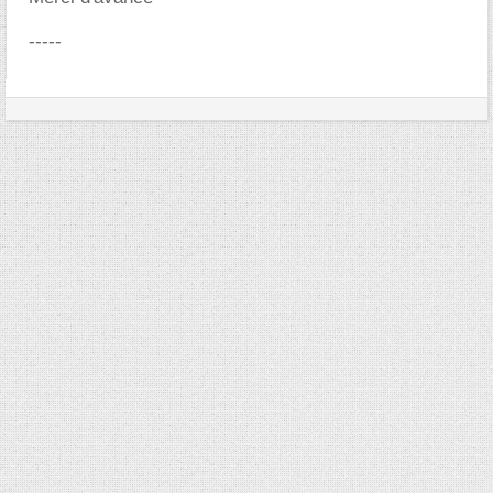
-----