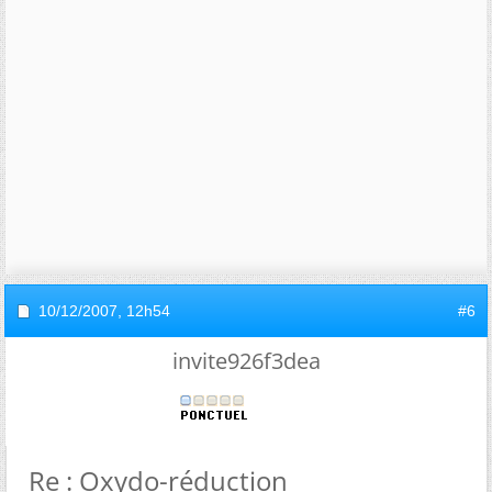
10/12/2007,
12h54
#6
invite926f3dea
Re : Oxydo-réduction