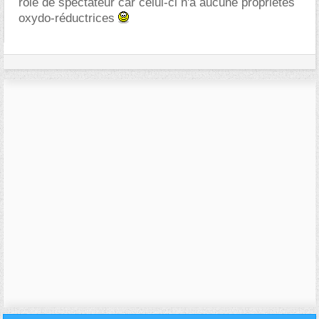
rôle de spectateur car celui-ci n'a aucune propriétés
oxydo-réductrices