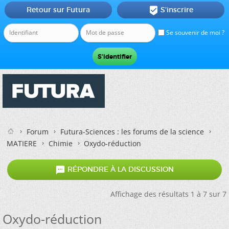
Retour sur Futura
S'inscrire

Se souvenir de moi ?
Forum
Futura-Sciences : les forums de la science
MATIERE
Chimie
Oxydo-réduction

RÉPONDRE À LA DISCUSSION
Affichage des résultats 1 à 7 sur 7
Oxydo-réduction