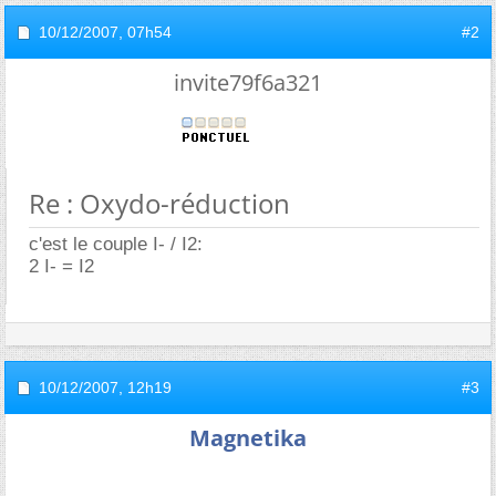
10/12/2007,
07h54
#2
invite79f6a321
Re : Oxydo-réduction
c'est le couple I- / I2:
2 I- = I2
10/12/2007,
12h19
#3
Magnetika