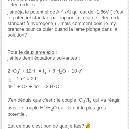
l'électrode,:s
3+
j'ai déja le potentiel de Al
/Al qui est de -1,66V ( c'est
le potentiel standart par rapport à celui de l'électrode
standart à hydrogéne ) , mais comment dois-je my
prendre pour calculer quand la lame plonge dans la
solution?
Pour
le deuxième exo
:
j'ai les demi équations suivantes :
-
+
-
2 IO
+ 12H
= I
+ 6 H
O + 10 e
3
2
2
-
-
I
+ 2 e
= 2 I
2
+
-
4H
+ O
+ 4e
= 2 H
O
2
2
-
J'en déduis que c'est : le couple IO
/I
qui va réagir
3
2
+
avec le couple H
/H
O car ils ont le plus gros
2
potentiel.
Est ce que c'est bon ce que je fais?