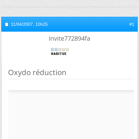
11/04/2007,
10h25
#1
invite772894fa
Oxydo réduction