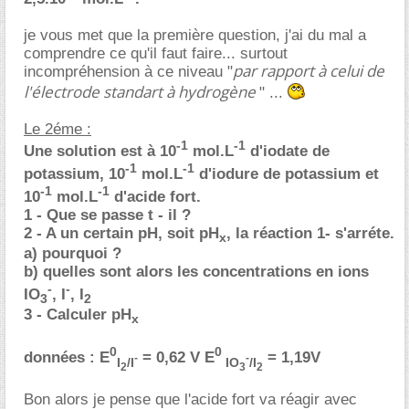
je vous met que la première question, j'ai du mal a
comprendre ce qu'il faut faire... surtout
par rapport à celui de
incompréhension à ce niveau "
l'électrode standart à hydrogène
" ...
Le 2éme :
-1
-1
Une solution est à 10
mol.L
d'iodate de
-1
-1
potassium, 10
mol.L
d'iodure de potassium et
-1
-1
10
mol.L
d'acide fort.
1 - Que se passe t - il ?
2 - A un certain pH, soit pH
, la réaction 1- s'arréte.
x
a) pourquoi ?
b) quelles sont alors les concentrations en ions
-
-
IO
, I
, I
3
2
3 - Calculer pH
x
0
0
données : E
= 0,62 V E
= 1,19V
-
-
I
/I
IO
/I
2
3
2
Bon alors je pense que l'acide fort va réagir avec