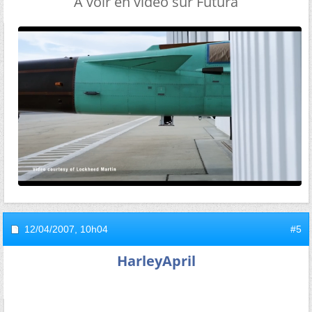
A voir en vidéo sur Futura
12/04/2007,
10h04
#5
HarleyApril