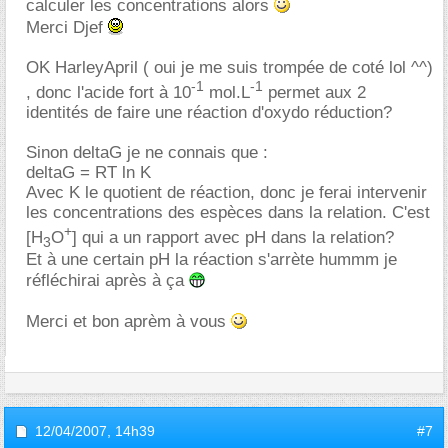
calculer les concentrations alors
Merci Djef
OK HarleyApril ( oui je me suis trompée de coté lol ^^)
-1
-1
, donc l'acide fort à 10
mol.L
permet aux 2
identités de faire une réaction d'oxydo réduction?
Sinon deltaG je ne connais que :
deltaG = RT ln K
Avec K le quotient de réaction, donc je ferai intervenir
les concentrations des espèces dans la relation. C'est
+
[H
O
] qui a un rapport avec pH dans la relation?
3
Et à une certain pH la réaction s'arrète hummm je
réfléchirai après à ça
Merci et bon aprèm à vous
12/04/2007,
14h39
#7