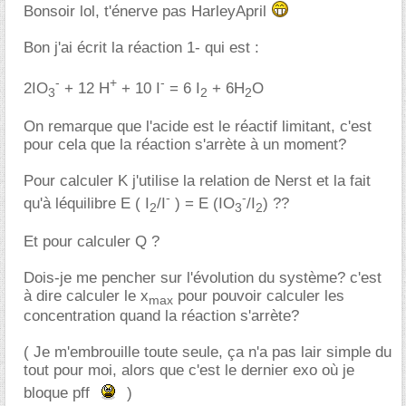
Bonsoir lol, t'énerve pas HarleyApril
Bon j'ai écrit la réaction 1- qui est :
-
+
-
2IO
+ 12 H
+ 10 I
= 6 I
+ 6H
O
3
2
2
On remarque que l'acide est le réactif limitant, c'est
pour cela que la réaction s'arrète à un moment?
Pour calculer K j'utilise la relation de Nerst et la fait
-
-
qu'à léquilibre E ( I
/I
) = E (IO
/I
) ??
2
3
2
Et pour calculer Q ?
Dois-je me pencher sur l'évolution du système? c'est
à dire calculer le x
pour pouvoir calculer les
max
concentration quand la réaction s'arrète?
( Je m'embrouille toute seule, ça n'a pas lair simple du
tout pour moi, alors que c'est le dernier exo où je
bloque pff
)