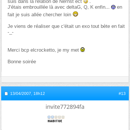
suis dans la relation de Nernst ect
.
J'étais embrouillée là avec deltaG, Q, K enfin...
en
fait je suis allée chercher loin
Je viens de réaliser que c'était un exo tout bète en fait
-_-
Merci bcp elcrocketto, je my met
Bonne soirée
13/04/2007,
18h12
#13
invite772894fa