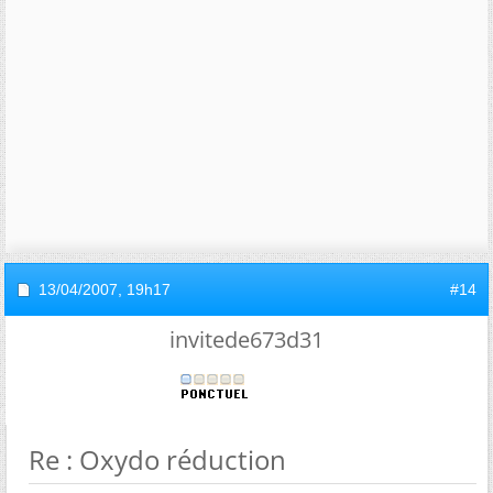
13/04/2007,
19h17
#14
invitede673d31
Re : Oxydo réduction