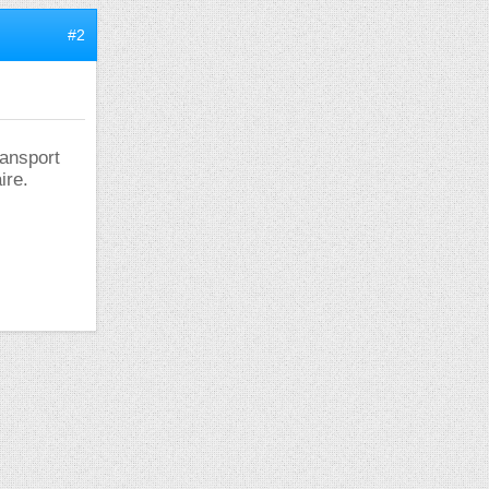
#2
ransport
ire.