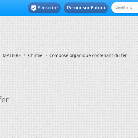
S'inscrire
Retour sur Futura

MATIERE
Chimie
Composé organique contenant du fer
fer