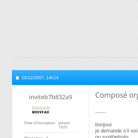
10/12/2007,
14h14
Composé org
inviteb7b832a9
------
Date d'inscription
janvier
bonjour
1970
je demande s'il exi
ou synthetisés
Messages
4