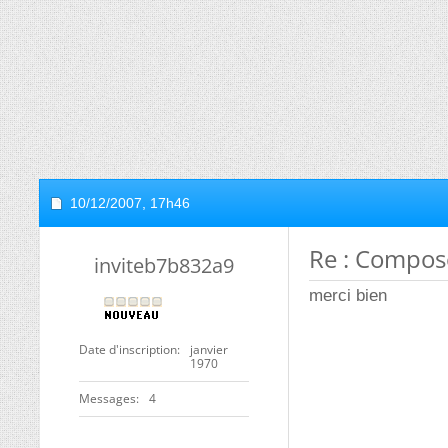
10/12/2007,
17h46
Re : Compos
inviteb7b832a9
merci bien
Date d'inscription
janvier
1970
Messages
4