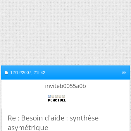
12/12/2007,
21h42
#5
inviteb0055a0b
Re : Besoin d'aide : synthèse
asymétrique