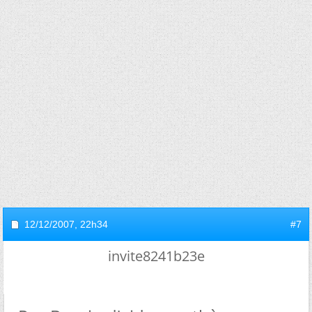
12/12/2007,
22h34
#7
invite8241b23e