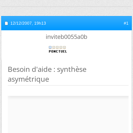
12/12/2007,
19h13
#1
inviteb0055a0b
Besoin d'aide : synthèse
asymétrique