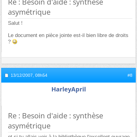
Re : Besoin d'aide : synthèse
asymétrique
Salut !
Le document en pièce jointe est-il bien libre de droits
?
13/12/2007,
08h54
#8
HarleyApril
Re : Besoin d'aide : synthèse
asymétrique
et si tu allais voir à la bibliothèque l'excellent ouvrage