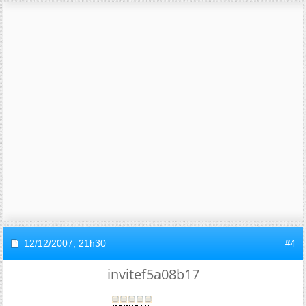
12/12/2007,
21h30
#4
invitef5a08b17