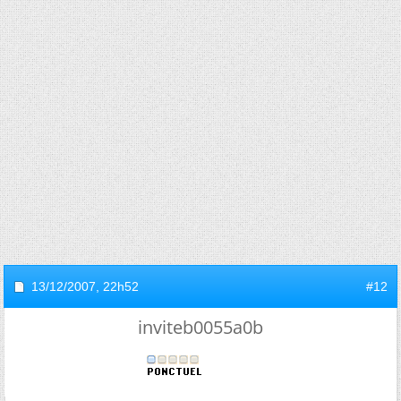
13/12/2007,
22h52
#12
inviteb0055a0b