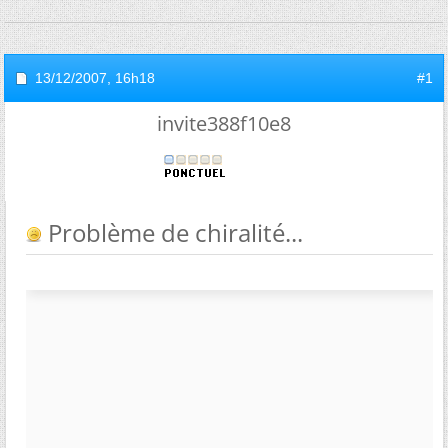
13/12/2007,
16h18
#1
invite388f10e8
Problème de chiralité...