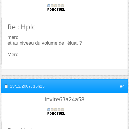
Re : Hplc
merci
et au niveau du volume de l'éluat ?
Merci
29/12/2007,
15h25
#4
invite63a24a58