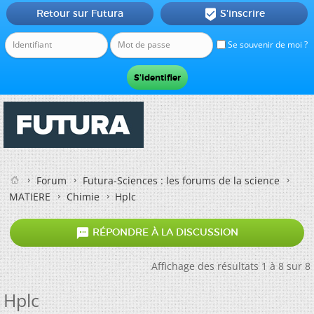
Retour sur Futura
S'inscrire

Se souvenir de moi ?
Forum
Futura-Sciences : les forums de la science
MATIERE
Chimie
Hplc

RÉPONDRE À LA DISCUSSION
Affichage des résultats 1 à 8 sur 8
Hplc