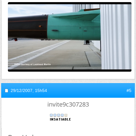
29/12/2007,
15h54
#5
invite9c307283