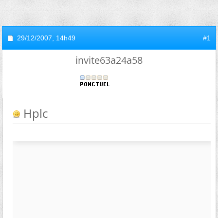
29/12/2007,
14h49
#1
invite63a24a58
Hplc