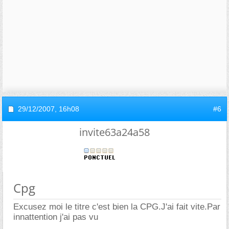
29/12/2007,
16h08
#6
invite63a24a58
Cpg
Excusez moi le titre c'est bien la CPG.J'ai fait vite.Par
innattention j'ai pas vu