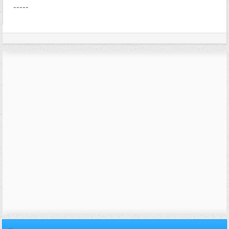
-----