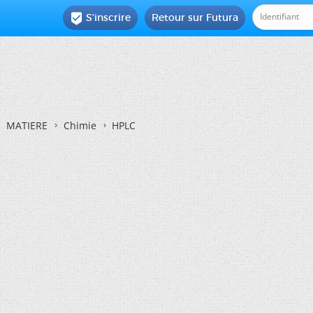
S'inscrire
Retour sur Futura

MATIERE
Chimie
HPLC