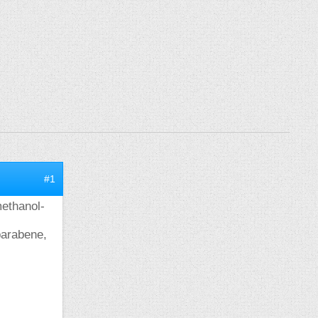
#1
methanol-
-parabene,