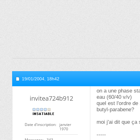
19/01/2004,
18h42
on a une phase sta
invitea724b912
eau (60/40 v/v)
quel est l'ordre de
butyl-parabene?
moi j'ai dit que ç
Date d'inscription
janvier
1970
-----
Messages
343