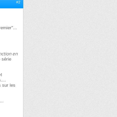
#2
remier"...
nction en
 série
yl
....
 sur les
..