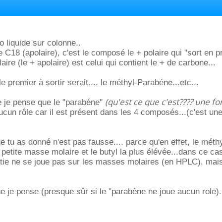
o liquide sur colonne..
e C18 (apolaire), c'est le composé le + polaire qui "sort en p
aire (le + apolaire) est celui qui contient le + de carbone...
le premier à sortir serait.... le méthyl-Parabéne...etc...
(qu'est ce que c'est???? une fo
e je pense que le "parabéne"
cun rôle car il est présent dans les 4 composés...(c'est une
e tu as donné n'est pas fausse.... parce qu'en effet, le méth
petite masse molaire et le butyl la plus élévée...dans ce cas
rtie ne se joue pas sur les masses molaires (en HPLC), mais
ue je pense (presque sûr si le "parabène ne joue aucun role)..