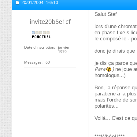
20/01/2004,
16h10
Salut Stef
invite20b5e1cf
lors d'une chromat
en phase fixe silic
le composé le - pol
Date d'inscription
janvier
donc je dirais que 
1970
Messages
60
je dis ça parce qu
Para
)
ne joue au
homologue...)
Bon, la réponse qu
parabene a la plus 
mais l'ordre de so
polarités...
Voilà... C'est ce q
***WhAoU***