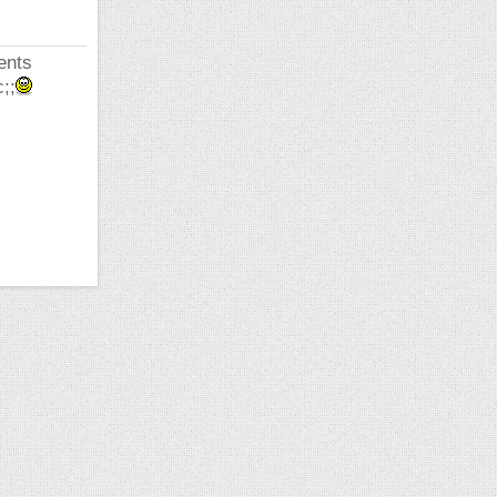
ents
;;