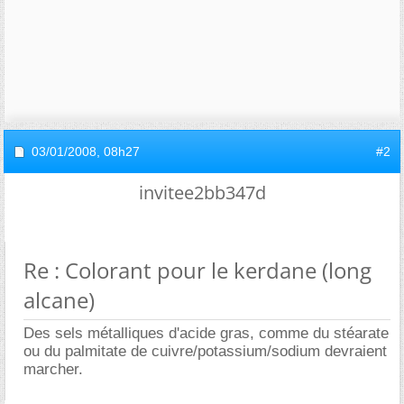
03/01/2008,
08h27
#2
invitee2bb347d
Re : Colorant pour le kerdane (long
alcane)
Des sels métalliques d'acide gras, comme du stéarate
ou du palmitate de cuivre/potassium/sodium devraient
marcher.