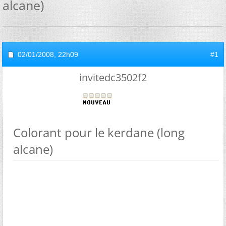
alcane)
02/01/2008,
22h09
#1
invitedc3502f2
Colorant pour le kerdane (long
alcane)