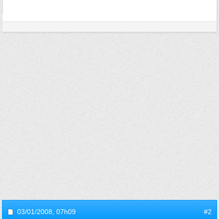
03/01/2008,
07h09
#2