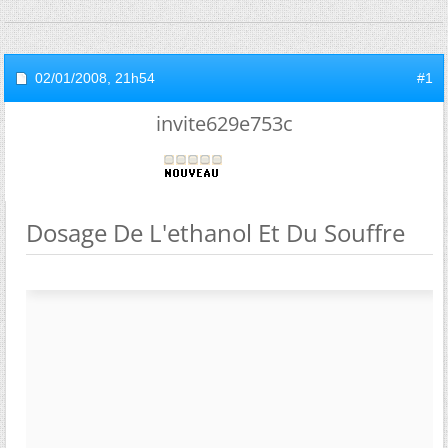
02/01/2008,
21h54
#1
invite629e753c
Dosage De L'ethanol Et Du Souffre