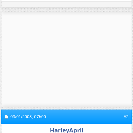
03/01/2008,
07h00
#2
HarleyApril