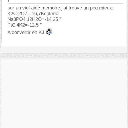
sur un viel aide memoire,j'ai trouvè un peu mieux:
K2Cr2O7=-16,7Kcal/mol
Na3PO4,12H2O=-14,25 "
PtCl4K2=-12,5 "
A convertir en KJ !