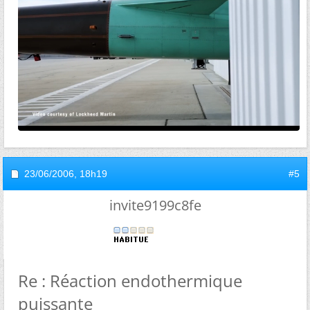
23/06/2006,
18h19
#5
invite9199c8fe
Re : Réaction endothermique
puissante