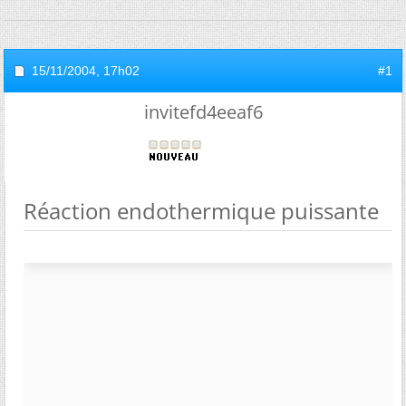
15/11/2004,
17h02
#1
invitefd4eeaf6
Réaction endothermique puissante