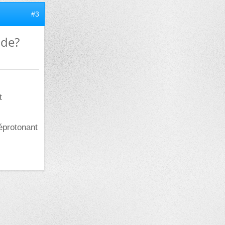
#3
ide?
t
déprotonant