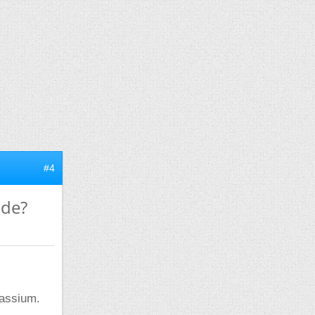
#4
ide?
tassium.