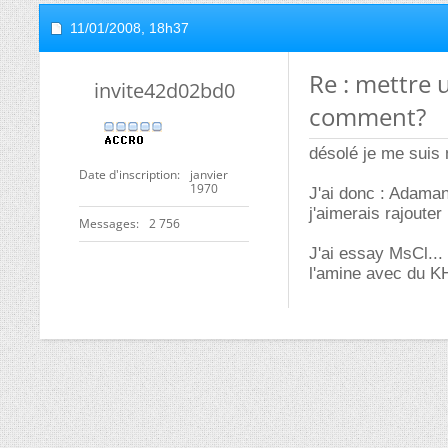
11/01/2008,
18h37
Re : mettre
invite42d02bd0
comment?
désolé je me suis 
Date d'inscription
janvier
1970
J'ai donc : Adaman
j'aimerais rajoute
Messages
2 756
J'ai essay MsCl...
l'amine avec du KH