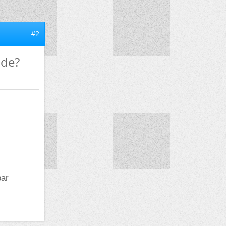
#2
ide?
par