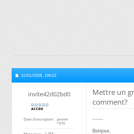
11/01/2008,
18h22
Mettre un g
invite42d02bd0
comment?
------
Date d'inscription
janvier
1970
Bonjour,
Messages
2 756