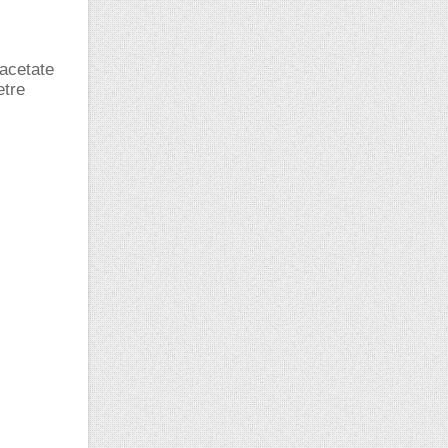
 acetate
etre