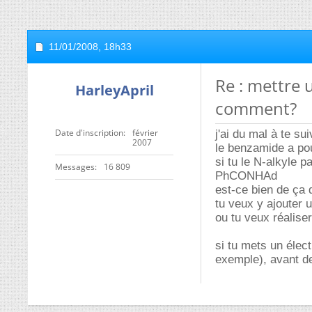
11/01/2008,
18h33
Re : mettre
HarleyApril
comment?
Date d'inscription
février
j'ai du mal à te su
2007
le benzamide a p
si tu le N-alkyle p
Messages
16 809
PhCONHAd
est-ce bien de ça 
tu veux y ajouter 
ou tu veux réalise
si tu mets un élect
exemple), avant de